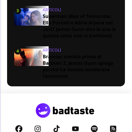
ARTICOLI
3
Superman Man of Tomorrow,
Ella Purnell e Adria Arjona nel
cast? James Gunn dice la sua (e
questa volta non si trattiene)
ARTICOLI
4
Brainiac svelato prima di
Batman 2, James Gunn spiega
perché ha dovuto accelerare
l'annuncio