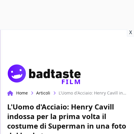
Recensioni
Format video
Marvel
Netflix
Disney+
Prime
X
FILM
Home
Articoli
L'Uomo d'Acciaio: Henry Cavill indossa per la prima volta il costume di Superman in una foto dal backstage
L'Uomo d'Acciaio: Henry Cavill
indossa per la prima volta il
costume di Superman in una foto