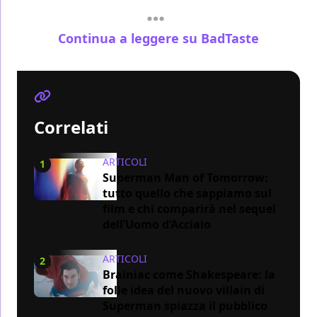
Continua a leggere su BadTaste
Correlati
ARTICOLI
1
Superman Man of Tomorrow:
tutto quello che sappiamo sul
film e chi comparirà nel sequel
dell’Uomo d’Acciaio
ARTICOLI
2
Brainiac come Shakespeare: la
folle idea del nuovo villain di
Superman spiazza il pubblico