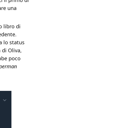
i il primo di
tare una
 libro di
edente.
a lo status
 di Oliva,
ebbe poco
uperman