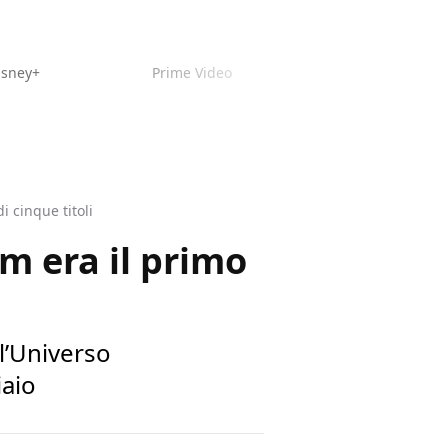
isney+
Prime Video
i cinque titoli
lm era il primo
 l’Universo
iaio