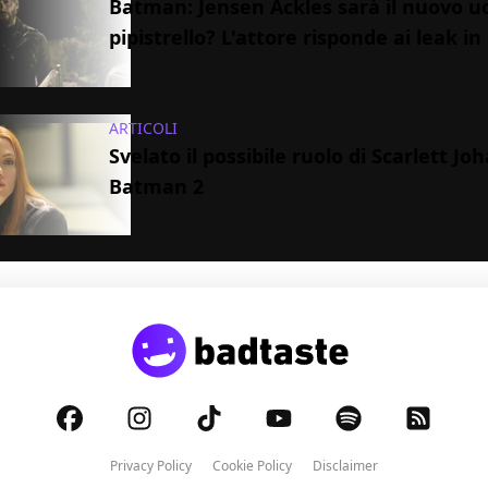
Batman: Jensen Ackles sarà il nuovo 
pipistrello? L'attore risponde ai leak i
ARTICOLI
Svelato il possibile ruolo di Scarlett Jo
Batman 2
Privacy Policy
Cookie Policy
Disclaimer