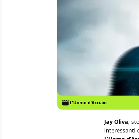
L'Uomo d'Acciaio
Jay Oliva
, st
interessanti 