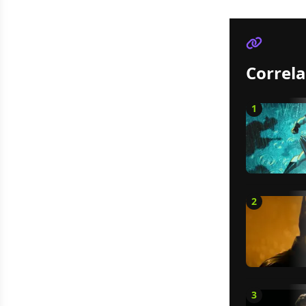
Correla
1
2
3