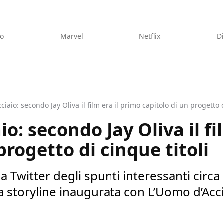
eo
Marvel
Netflix
D
ciaio: secondo Jay Oliva il film era il primo capitolo di un progetto d
o: secondo Jay Oliva il fi
progetto di cinque titoli
ia Twitter degli spunti interessanti circa
a storyline inaugurata con L’Uomo d’Acc