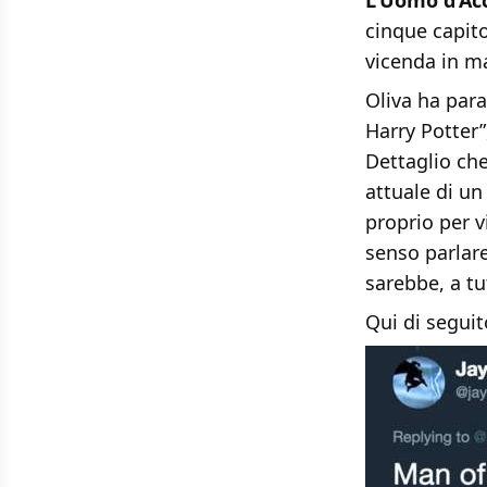
L’Uomo d’Acc
cinque capito
vicenda in m
Oliva ha pa
Harry Potter”
Dettaglio che
attuale di u
proprio per v
senso parlar
sarebbe, a tut
Qui di seguito