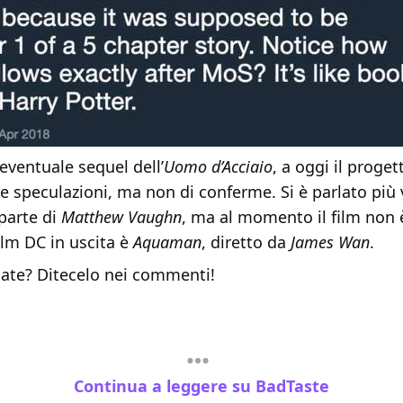
eventuale sequel dell’
Uomo d’Acciaio
, a oggi il proget
 e speculazioni, ma non di conferme. Si è parlato più 
parte di
Matthew Vaughn
, ma al momento il film non è
ilm DC in uscita è
Aquaman
, diretto da
James Wan
.
ate? Ditecelo nei commenti!
Continua a leggere su BadTaste