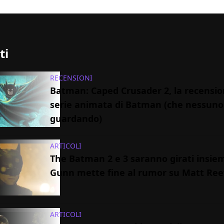
ti
RECENSIONI
Batman: Caped Crusader 2, la recensio
serie animata di Batman (che nessuno
guardando)
ARTICOLI
The Batman 2 e 3 saranno girati insi
Gunn mette fine al rumor su Matt Ree
ARTICOLI