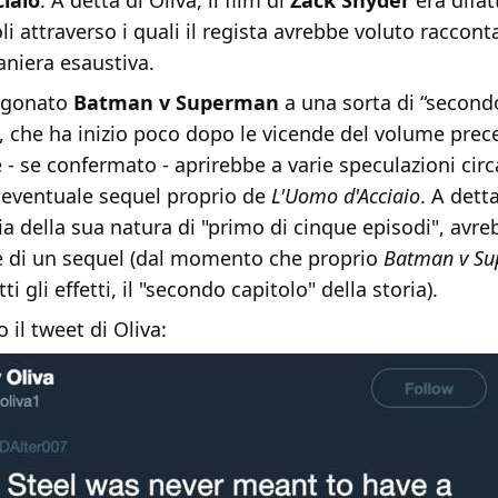
iaio
. A detta di Oliva, il film di
Zack Snyder
era difatt
li attraverso i quali il regista avrebbe voluto raccon
aniera esaustiva.
ragonato
Batman v Superman
a una sorta di “secondo
, che ha inizio poco dopo le vicende del volume prec
 - se confermato - aprirebbe a varie speculazioni circ
n eventuale sequel proprio de
L'Uomo d'Acciaio
. A detta
ia della sua natura di "primo di cinque episodi", avr
e di un sequel (dal momento che proprio
Batman v S
ti gli effetti, il "secondo capitolo" della storia).
 il tweet di Oliva: