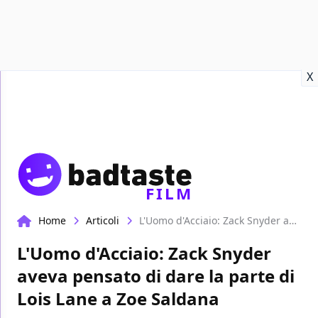
Recensioni
Format video
Marvel
Netflix
Disney+
Prime
X
FILM
Home
Articoli
L'Uomo d'Acciaio: Zack Snyder aveva pensato di dare la parte di Lois Lane a Zoe Saldana
L'Uomo d'Acciaio: Zack Snyder
aveva pensato di dare la parte di
Lois Lane a Zoe Saldana