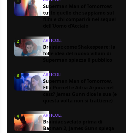
1
Superman Man of Tomorrow:
tutto quello che sappiamo sul
film e chi comparirà nel sequel
dell’Uomo d’Acciaio
ARTICOLI
2
Brainiac come Shakespeare: la
folle idea del nuovo villain di
Superman spiazza il pubblico
ARTICOLI
3
Superman Man of Tomorrow,
Ella Purnell e Adria Arjona nel
cast? James Gunn dice la sua (e
questa volta non si trattiene)
ARTICOLI
4
Brainiac svelato prima di
Batman 2, James Gunn spiega