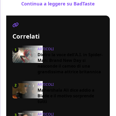
Continua a leggere su BadTaste
Correlati
ARTICOLI
1
Dietro la voce dell'A.I. in Spider-
Man: Brand New Day si
nasconde il cameo di una
grandissima attrice britannica
ARTICOLI
2
Mahershala Ali dice addio a
Blade e il motivo sorprende
tutti
ARTICOLI
3