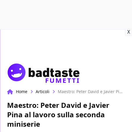
Recensioni
Format video
Marvel
Netflix
Disney+
Prime
X
FUMETTI
Home
Articoli
Maestro: Peter David e Javier Pina al lavoro sulla seconda miniserie
Maestro: Peter David e Javier
Pina al lavoro sulla seconda
miniserie