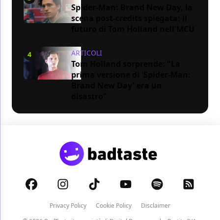
Spider-Man: Brand New Day, la
scena post-credits spiegata: il
futuro di Tom Holland nell'MCU
ARTICOLI
4
Tom Holland sorprende: "La
prima versione di 'Spider-Man:
Brand New Day' era un
disastro"
Privacy Policy
Cookie Policy
Disclaimer