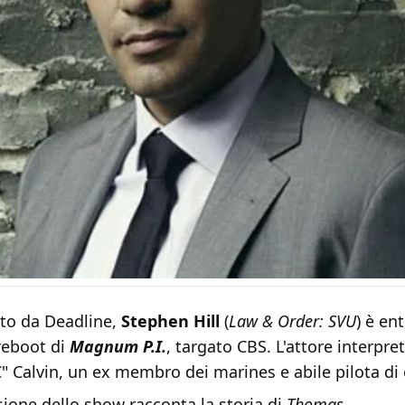
to da Deadline,
Stephen Hill
(
Law & Order: SVU
) è en
 reboot di
Magnum P.I.
, targato CBS. L'attore interpre
 Calvin, un ex membro dei marines e abile pilota di e
ione dello show racconta la storia di
Thomas