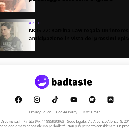
ARTICOLI
NCIS 22: Katrina Law regala un'intere
anticipazione in vista dei prossimi epis
Privacy Policy
Cookie Policy
Disclaimer
 Dreams s.r.l.
- Partita IVA: 11885930963 - Sede legale: Via Alberico Albricci 8, 20
viene aggiornato senza alcuna periodicità. Non può pertanto considerarsi un prodo