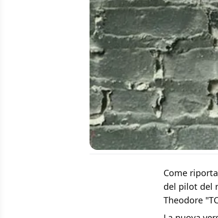
Come riporta
del pilot del
Theodore "TC"
La nuova vers