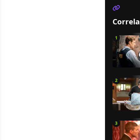
Correla
1
2
3