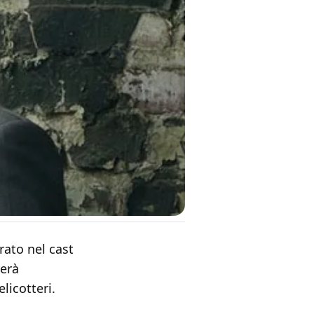
trato nel cast
terà
licotteri.