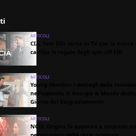
ti
ARTICOLI
CIA, Tom Ellis torna in TV con la nuova 
cambia le regole degli spin-off FBI
ARTICOLI
Young Sheldon: i dettagli della reunion
nell'episodio di Georgie & Mandy dedic
Giorno del Ringraziamento
ARTICOLI
NCIS: Origins fa apparire a sorpresa u
personaggio della serie originale