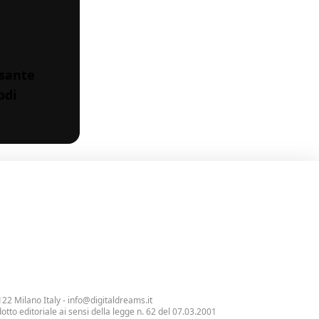
ssante
odi
122 Milano Italy -
info@digitaldreams.it
tto editoriale ai sensi della legge n. 62 del 07.03.2001