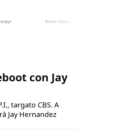
isney+
Prime Video
eboot con Jay
.I., targato CBS. A
arà Jay Hernandez