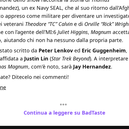
nandez), un ex Navy SEAL, che al suo ritorno dall’Afg
to appreso come militare per diventare un investigat
ei veterani
Theodore “TC” Calvin
e di
Orville “Rick” Wrigh
e con l’agente dell’MI:6
Juliet Higgins
,
Magnum
accetta
no, aiutando chi non ha nessuno dalla propria parte.
 stato scritto da
Peter Lenkov
ed
Eric Guggenheim
,
 affidata a
Justin Lin
(
Star Trek Beyond
). A interpretare
mas Magnum
, com'è noto, sarà
Jay Hernandez
.
ate? Ditecelo nei commenti!
ine
Continua a leggere su BadTaste