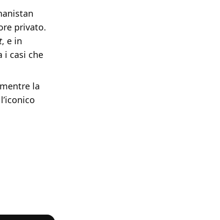
hanistan
ore privato.
t
, e in
 i casi che
 mentre la
 l’iconico