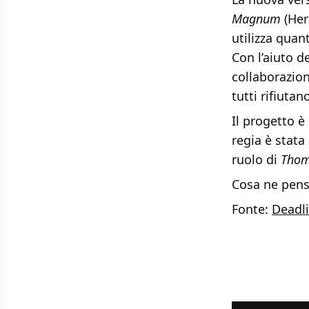
Magnum
(Her
utilizza quan
Con l’aiuto d
collaborazion
tutti rifiuta
Il progetto è
regia è stata
ruolo di
Tho
Cosa ne pens
Fonte:
Deadl