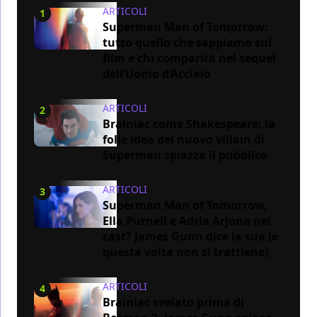
ARTICOLI
1
Superman Man of Tomorrow:
tutto quello che sappiamo sul
film e chi comparirà nel sequel
dell’Uomo d’Acciaio
ARTICOLI
2
Brainiac come Shakespeare: la
folle idea del nuovo villain di
Superman spiazza il pubblico
ARTICOLI
3
Superman Man of Tomorrow,
Ella Purnell e Adria Arjona nel
cast? James Gunn dice la sua (e
questa volta non si trattiene)
ARTICOLI
4
Brainiac svelato prima di