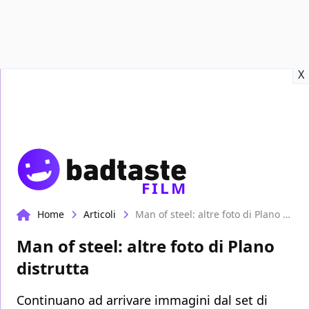
Recensioni
Format video
Marvel
Netflix
Disney+
Prime
X
FILM
Home
Articoli
Man of steel: altre foto di Plano distrutta
Man of steel: altre foto di Plano
distrutta
Continuano ad arrivare immagini dal set di