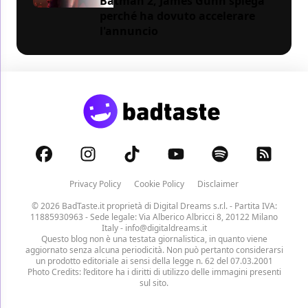
Batman 2, James Gunn spiega
perché ha dovuto accelerare
l'annuncio
Privacy Policy
Cookie Policy
Disclaimer
© 2026 BadTaste.it proprietà di
Digital Dreams s.r.l.
- Partita IVA:
11885930963 - Sede legale: Via Alberico Albricci 8, 20122 Milano
Italy -
info@digitaldreams.it
Questo blog non è una testata giornalistica, in quanto viene
aggiornato senza alcuna periodicità. Non può pertanto considerarsi
un prodotto editoriale ai sensi della legge n. 62 del 07.03.2001
Photo Credits: l’editore ha i diritti di utilizzo delle immagini presenti
sul sito.