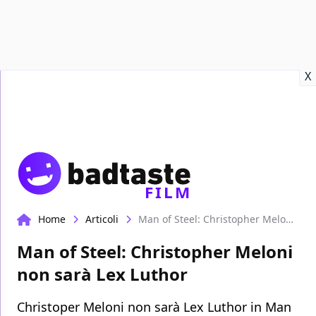
Recensioni
Format video
Marvel
Netflix
Disney+
Prime
X
FILM
Home
Articoli
Man of Steel: Christopher Meloni non sarà Lex Luthor
Man of Steel: Christopher Meloni
non sarà Lex Luthor
Christoper Meloni non sarà Lex Luthor in Man