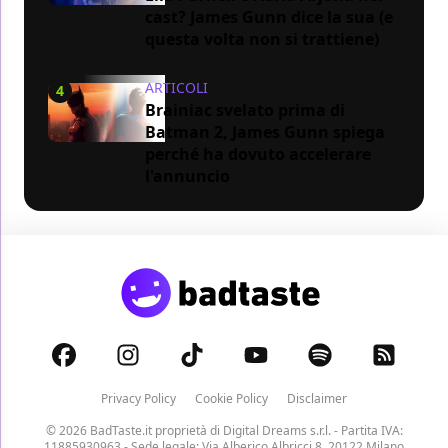
cast? James Gunn dice la sua (e
questa volta non si trattiene)
ARTICOLI
4
Brainiac svelato prima di
Batman 2, James Gunn spiega
perché ha dovuto accelerare
l'annuncio
Privacy Policy
Cookie Policy
Disclaimer
© 2026 BadTaste.it proprietà di
Digital Dreams s.r.l.
- Partita IVA:
11885930963 - Sede legale: Via Alberico Albricci 8, 20122 Milano