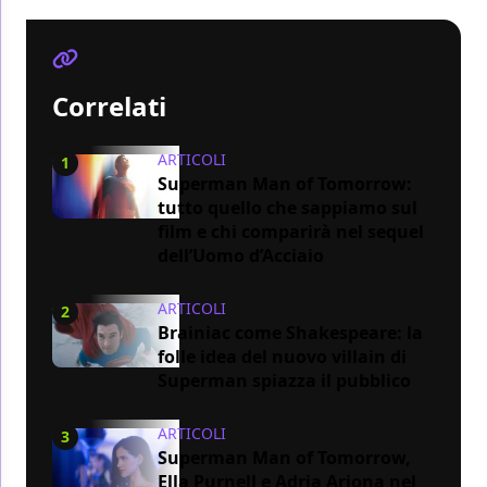
Correlati
ARTICOLI
1
Superman Man of Tomorrow:
tutto quello che sappiamo sul
film e chi comparirà nel sequel
dell’Uomo d’Acciaio
ARTICOLI
2
Brainiac come Shakespeare: la
folle idea del nuovo villain di
Superman spiazza il pubblico
ARTICOLI
3
Superman Man of Tomorrow,
Ella Purnell e Adria Arjona nel