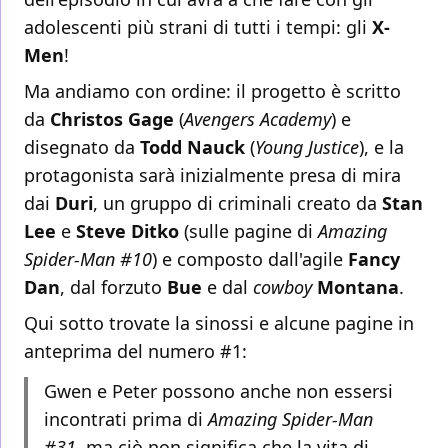
adolescenti più strani di tutti i tempi: gli
X-
Men
!
Ma andiamo con ordine: il progetto è scritto
da
Christos Gage
(
Avengers Academy
) e
disegnato da
Todd Nauck
(
Young Justice
), e la
protagonista sarà inizialmente presa di mira
dai
Duri
, un gruppo di criminali creato da
Stan
Lee
e
Steve Ditko
(sulle pagine di
Amazing
Spider-Man #10
) e composto dall'agile
Fancy
Dan
, dal forzuto
Bue
e dal
cowboy
Montana
.
Qui sotto trovate la sinossi e alcune pagine in
anteprima del numero #1:
Gwen e Peter possono anche non essersi
incontrati prima di
Amazing Spider-Man
#31
, ma ciò non significa che la vita di