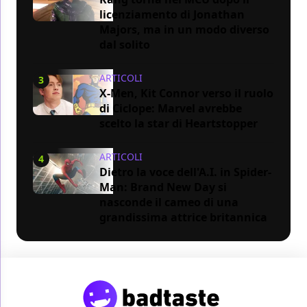
licenziamento di Jonathan
Majors, ma in un modo diverso
dal solito
ARTICOLI
3
X-Men, Kit Connor verso il ruolo
di Ciclope: Marvel avrebbe
scelto la star di Heartstopper
ARTICOLI
4
Dietro la voce dell'A.I. in Spider-
Man: Brand New Day si
nasconde il cameo di una
grandissima attrice britannica