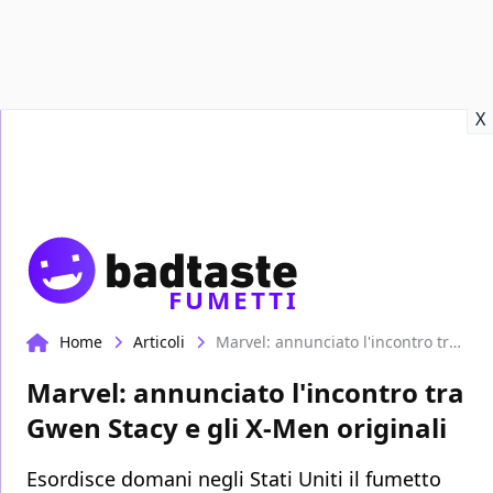
Recensioni
Format video
Marvel
Netflix
Disney+
Prime
X
FUMETTI
Home
Articoli
Marvel: annunciato l'incontro tra Gwen Stacy e gli X-Men originali
Marvel: annunciato l'incontro tra
Gwen Stacy e gli X-Men originali
Esordisce domani negli Stati Uniti il fumetto