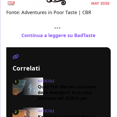
Fonte:
Adventures in Poor Taste |
CBR
Continua a leggere su BadTaste
Correlati
ARTICOLI
1
Quali film Marvel usciranno
dopo Avengers? Ecco cosa
vedremo dal 2028 in poi
ARTICOLI
2
Kang torna nel MCU dopo il