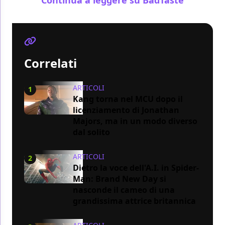
Correlati
ARTICOLI
1
Kang torna nel MCU dopo il
licenziamento di Jonathan
Majors, ma in un modo diverso
dal solito
ARTICOLI
2
Dietro la voce dell'A.I. in Spider-
Man: Brand New Day si
nasconde il cameo di una
grandissima attrice britannica