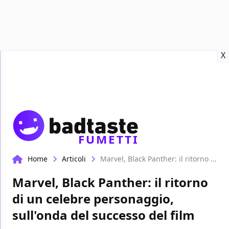
Recensioni
Format video
Marvel
Netflix
Disney+
Prime
X
FUMETTI
Home
Articoli
Marvel, Black Panther: il ritorno di un celebre personaggio, sull'onda del successo del film
Marvel, Black Panther: il ritorno
di un celebre personaggio,
sull'onda del successo del film