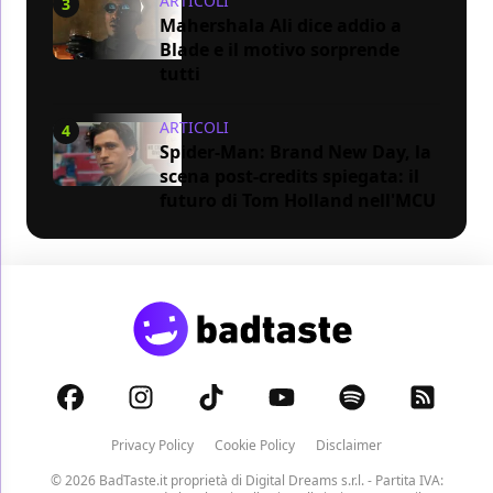
ARTICOLI
3
Mahershala Ali dice addio a
Blade e il motivo sorprende
tutti
ARTICOLI
4
Spider-Man: Brand New Day, la
scena post-credits spiegata: il
futuro di Tom Holland nell'MCU
Privacy Policy
Cookie Policy
Disclaimer
© 2026 BadTaste.it proprietà di
Digital Dreams s.r.l.
- Partita IVA: