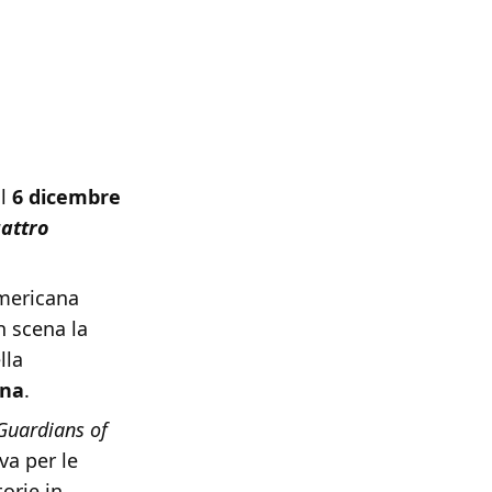
il
6 dicembre
uattro
americana
in scena la
lla
ana
.
Guardians of
va per le
torie in