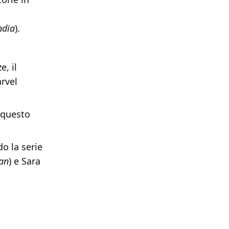
ndia
).
e, il
arvel
 questo
do la serie
an
) e Sara