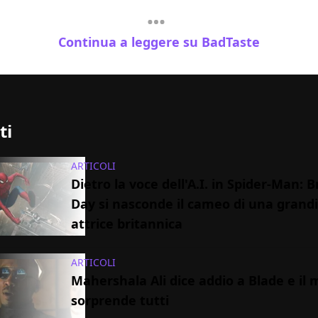
Continua a leggere su BadTaste
ti
ARTICOLI
Dietro la voce dell'A.I. in Spider-Man:
Day si nasconde il cameo di una grand
attrice britannica
ARTICOLI
Mahershala Ali dice addio a Blade e il 
sorprende tutti