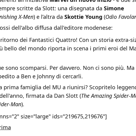
empre scritte da Slott: una disegnata da
Simone
nishing X-Men
) e l’altra da
Skottie Young
(
Odio Favola
ossi dell'albo diffusa dall'editore modenese:
 ritorno dei Fantastici Quattro! Con un storia extra-siz
ù bello del mondo riporta in scena i primi eroi del M
ue sono scomparsi. Per davvero. Non ci sono più. Ma
edito a Ben e Johnny di cercarli.
la prima famiglia del MU a riunirsi? Scopritelo leggen
dell'anno, firmata da Dan Slott (
The Amazing Spider-M
ider-Man
).
mns="2" size="large" ids="219675,219676"]
rima