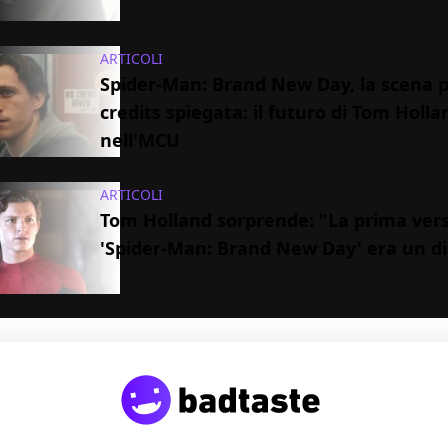
ARTICOLI
Spider-Man: Brand New Day, la scena p
credits spiegata: il futuro di Tom Holla
nell'MCU
ARTICOLI
Tom Holland sorprende: "La prima vers
'Spider-Man: Brand New Day' era un di