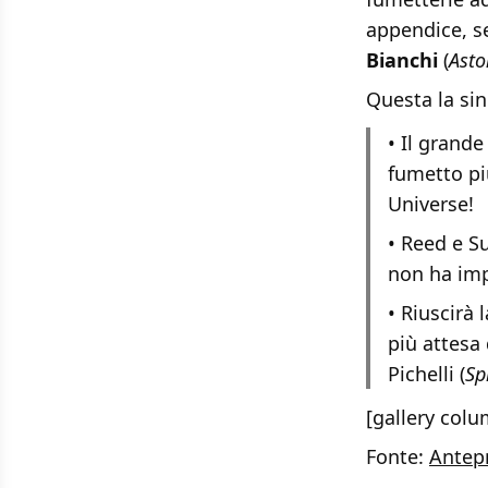
appendice, s
Bianchi
(
Asto
Questa la sin
• Il grande
fumetto pi
Universe!
• Reed e S
non ha imp
• Riuscirà 
più attesa 
Pichelli (
Sp
[gallery colu
Fonte:
Antep