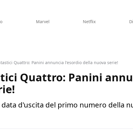
eo
Marvel
Netflix
D
tastici Quattro: Panini annuncia l'esordio della nuova serie!
tici Quattro: Panini annu
ie!
 data d'uscita del primo numero della nu