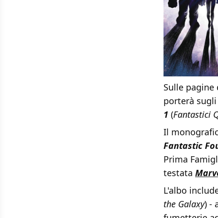
Sulle pagine
porterà sugli
1
(
Fantastici 
Il monografic
Fantastic Fo
Prima Famigl
testata
Marve
L'albo includ
the Galaxy
) -
fumetterie ad