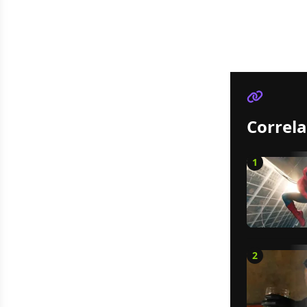
Correla
1
2