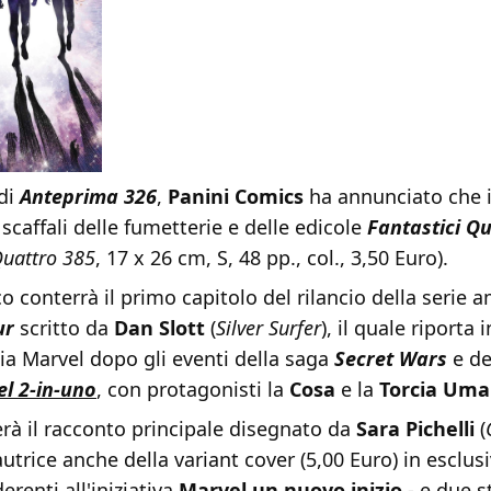
 di
Anteprima 326
,
Panini Comics
ha annunciato che 
 scaffali delle fumetterie e delle edicole
Fantastici Q
Quattro 385
, 17 x 26 cm, S, 48 pp., col., 3,50 Euro).
o conterrà il primo capitolo del rilancio della serie 
ur
scritto da
Dan Slott
(
Silver Surfer
), il quale riporta 
ia Marvel dopo gli eventi della saga
Secret Wars
e de
l 2-in-uno
, con protagonisti la
Cosa
e la
Torcia Um
erà il racconto principale disegnato da
Sara Pichelli
(
 autrice anche della variant cover (5,00 Euro) in esclusi
erenti all'iniziativa
Marvel un nuovo inizio
- e due s