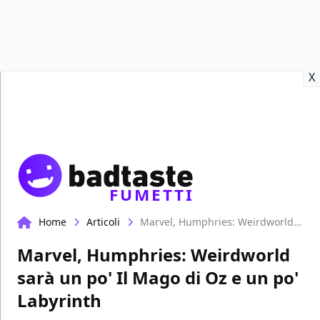
Recensioni
Format video
Marvel
Netflix
Disney+
Prime
X
FUMETTI
Home
Articoli
Marvel, Humphries: Weirdworld sarà un po' Il Mago di Oz e un po' Labyrinth
Marvel, Humphries: Weirdworld
sarà un po' Il Mago di Oz e un po'
Labyrinth