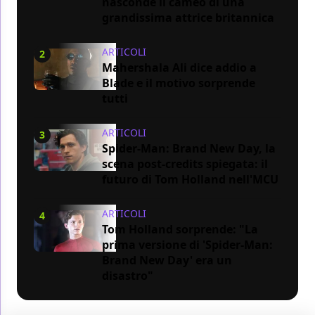
nasconde il cameo di una
grandissima attrice britannica
ARTICOLI
2
Mahershala Ali dice addio a
Blade e il motivo sorprende
tutti
ARTICOLI
3
Spider-Man: Brand New Day, la
scena post-credits spiegata: il
futuro di Tom Holland nell'MCU
ARTICOLI
4
Tom Holland sorprende: "La
prima versione di 'Spider-Man:
Brand New Day' era un
disastro"