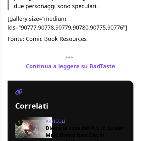
due personaggi sono speculari.
[gallery size="medium"
ids="90777,90778,90779,90780,90775,90776"]
Fonte:
Comic Book Resources
Continua a leggere su BadTaste
Correlati
ARTICOLI
1
Dietro la voce dell'A.I. in Spider-
Man: Brand New Day si