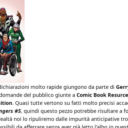
 dichiarazioni molto rapide giungono da parte di
Gerr
e domande del pubblico giunte a
Comic Book Resurce
ition
. Quasi tutte vertono su fatti molto precisi acca
ngers #5
, quindi questo pezzo potrebbe risultare a fo
 realtà noi lo ripuliremo dalle impurità anticipative t
ssibili da afferrare senza aver già letto l'albo in ques