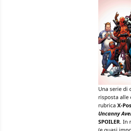
Una serie di
risposta all
rubrica
X-Pos
Uncanny Ave
SPOILER
. In
(e quasi impo