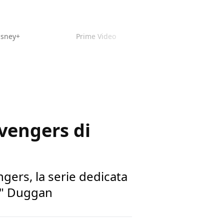
isney+
Prime Video
Avengers di
ngers, la serie dedicata
l" Duggan