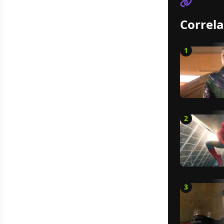
Correla
1
2
3