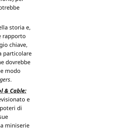
potrebbe
la storia e,
e rapporto
gio chiave,
a particolare
che dovrebbe
che modo
gers
.
l & Cable:
visionato e
poteri di
 sue
la miniserie