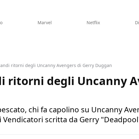
eo
Marvel
Netflix
D
grandi ritorni degli Uncanny Avengers di Gerry Duggan
di ritorni degli Uncanny 
ipescato, chi fa capolino su Uncanny Ave
i Vendicatori scritta da Gerry "Deadpoo