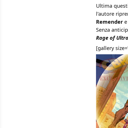
Ultima quest
l'autore ripr
Remender
e 
Senza anticip
Rage of Ultr
[gallery siz