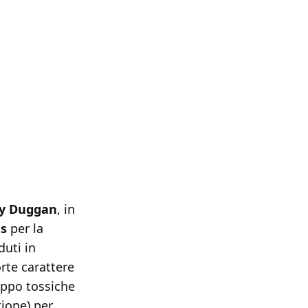
y Duggan
, in
s
per la
duti in
rte carattere
roppo tossiche
tione) per