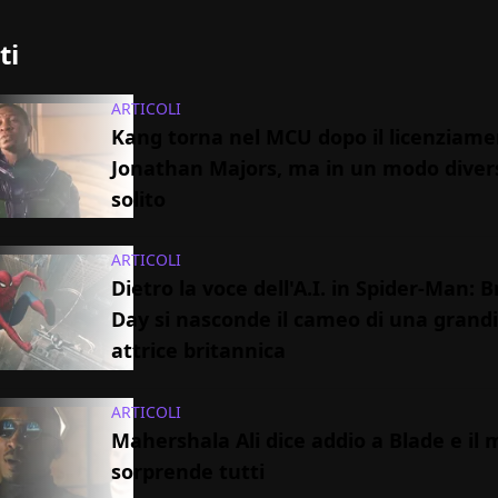
ti
ARTICOLI
Kang torna nel MCU dopo il licenziame
Jonathan Majors, ma in un modo diver
solito
ARTICOLI
Dietro la voce dell'A.I. in Spider-Man:
Day si nasconde il cameo di una grand
attrice britannica
ARTICOLI
Mahershala Ali dice addio a Blade e il 
sorprende tutti