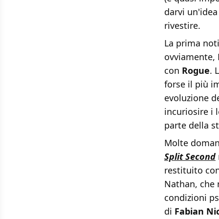
darvi un'idea
rivestire.
La prima not
ovviamente, 
con
Rogue
. 
forse il più 
evoluzione d
incuriosire i
parte della s
Molte domand
Split Second
restituito co
Nathan, che n
condizioni ps
di
Fabian Ni