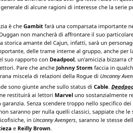
 generale di alcune ragioni di interesse che la serie 
izia è che
Gambit
farà una comparsata importante nel
Duggan non mancherà di affrontare il suo particolar
La storica amante del Cajun, infatti, sarà un personag
importante, delle trame interne al gruppo, anche per l
el suo rapporto con
Deadpool
, un'amicizia bizzarra 
 lettori. Pare che anche
Johnny Storm
faccia in qual
trana miscela di relazioni della Rogue di
Uncanny Aven
e sono giunte anche sullo status di
Cable
.
Deadpoo
ne restituirà ai lettori
Marvel
uno sostanzialmente re
n garanzia. Senza scendere troppo nello specifico dei 
on saranno per nulla quelli classici, sappiate che le
icofisiche, in
Uncanny Avengers
, saranno le stesse del
cieza
e
Reilly Brown
.