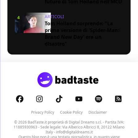
futuro di Tom Holland nell'MCU
ARTICOLI
4
Tom Holland sorprende: "La
prima versione di 'Spider-Man:
Brand New Day' era un
disastro"
Privacy Policy
Cookie Policy
Disclaimer
© 2026 BadTaste.it proprietà di
Digital Dreams s.r.l.
- Partita IVA:
11885930963 - Sede legale: Via Alberico Albricci 8, 20122 Milano
Italy -
info@digitaldreams.it
Questo blog non è una testata giornalistica, in quanto viene