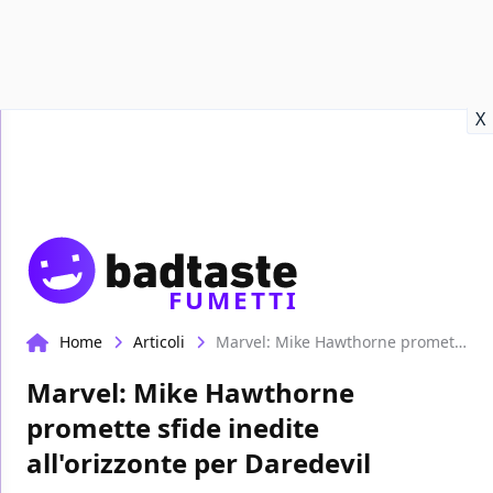
Recensioni
Format video
Marvel
Netflix
Disney+
Prime
X
FUMETTI
Home
Articoli
Marvel: Mike Hawthorne promette sfide inedite all'orizzonte per Daredevil
Marvel: Mike Hawthorne
promette sfide inedite
all'orizzonte per Daredevil