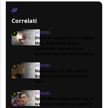
Correlati
ARTICOLI
1
Dietro la voce dell'A.I. in Spider-
Man: Brand New Day si
nasconde il cameo di una
grandissima attrice britannica
ARTICOLI
2
Mahershala Ali dice addio a
Blade e il motivo sorprende
tutti
ARTICOLI
3
Spider-Man: Brand New Day, la
scena post-credits spiegata: il