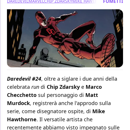
FUMETTI
DAREDEVIL
MARVEL
CHIP ZDARSKY
MIKE HAWTHORNE
Daredevil #24
, oltre a siglare i due anni della
celebrata
run
di
Chip Zdarsky
e
Marco
Checchetto
sul personaggio di
Matt
Murdock
, registrerà anche l'approdo sulla
serie, come disegnatore ospite, di
Mike
Hawthorne
. Il versatile artista che
recentemente abbiamo visto impegnato sulle