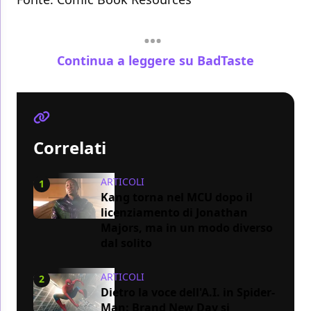
Continua a leggere su BadTaste
Correlati
ARTICOLI
1
Kang torna nel MCU dopo il
licenziamento di Jonathan
Majors, ma in un modo diverso
dal solito
ARTICOLI
2
Dietro la voce dell'A.I. in Spider-
Man: Brand New Day si