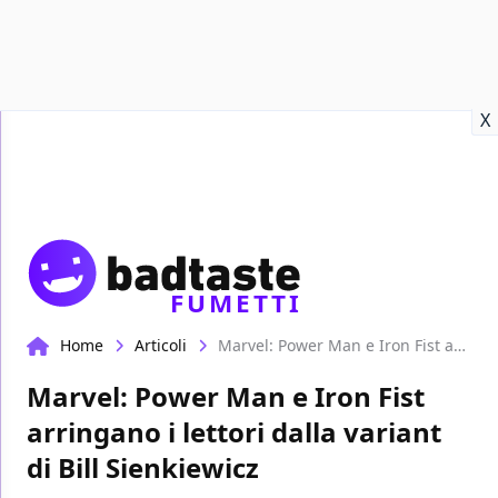
Recensioni
Format video
Marvel
Netflix
Disney+
Prime
X
FUMETTI
Home
Articoli
Marvel: Power Man e Iron Fist arringano i lettori dalla variant di Bill Sienkiewicz
Marvel: Power Man e Iron Fist
arringano i lettori dalla variant
di Bill Sienkiewicz