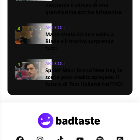
nasconde il cameo di una
grandissima attrice britannica
ARTICOLI
3
Mahershala Ali dice addio a
Blade e il motivo sorprende
tutti
ARTICOLI
4
Spider-Man: Brand New Day, la
scena post-credits spiegata: il
futuro di Tom Holland nell'MCU