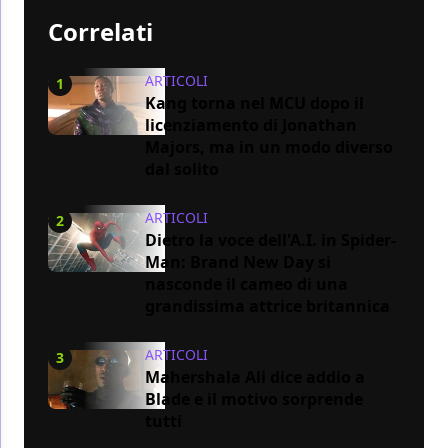
Correlati
ARTICOLI
1
Kang torna nel MCU dopo il
licenziamento di Jonathan
Majors, ma in un modo diverso
dal solito
ARTICOLI
2
Dietro la voce dell'A.I. in Spider-
Man: Brand New Day si
nasconde il cameo di una
grandissima attrice britannica
ARTICOLI
3
Mahershala Ali dice addio a
Blade e il motivo sorprende
tutti