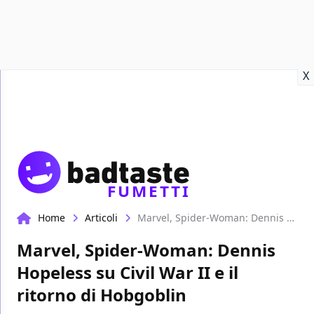
Recensioni
Format video
Marvel
Netflix
Disney+
Prime
X
FUMETTI
Home
Articoli
Marvel, Spider-Woman: Dennis Hopeless su Civil War II e il ritorno di Hobgoblin
Marvel, Spider-Woman: Dennis
Hopeless su Civil War II e il
ritorno di Hobgoblin