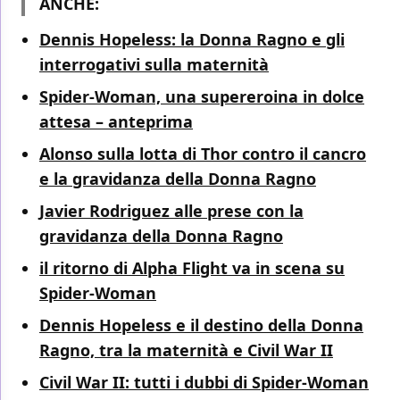
ANCHE:
Dennis Hopeless: la Donna Ragno e gli
interrogativi sulla maternità
Spider-Woman, una supereroina in dolce
attesa – anteprima
Alonso sulla lotta di Thor contro il cancro
e la gravidanza della Donna Ragno
Javier Rodriguez alle prese con la
gravidanza della Donna Ragno
il ritorno di Alpha Flight va in scena su
Spider-Woman
Dennis Hopeless e il destino della Donna
Ragno, tra la maternità e Civil War II
Civil War II: tutti i dubbi di Spider-Woman