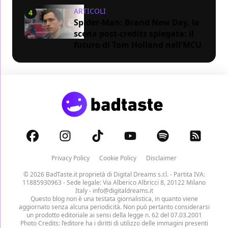
ARTICOLI
4
Spider-Man: Brand New Day, la
scena post-credits spiegata: il
futuro di Tom Holland nell'MCU
Privacy Policy
Cookie Policy
Disclaimer
© 2026 BadTaste.it proprietà di
Digital Dreams s.r.l.
- Partita IVA:
11885930963 - Sede legale: Via Alberico Albricci 8, 20122 Milano
Italy -
info@digitaldreams.it
Questo blog non è una testata giornalistica, in quanto viene
aggiornato senza alcuna periodicità. Non può pertanto considerarsi
un prodotto editoriale ai sensi della legge n. 62 del 07.03.2001
Photo Credits: l’editore ha i diritti di utilizzo delle immagini presenti