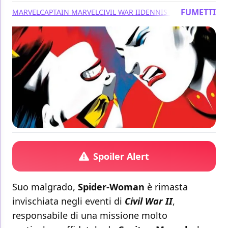
FUMETTI
MARVEL
CAPTAIN MARVEL
CIVIL WAR II
DENNIS "HOPELESS" HA
Spoiler Alert
Suo malgrado,
Spider-Woman
è rimasta
invischiata negli eventi di
Civil War II
,
responsabile di una missione molto