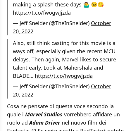
making a splash these days 🤷‍♂️ 😉😘
https://t.co/fwogwJjzda
— Jeff Sneider (@TheInSneider)
October
20, 2022
Also, still think casting for this movie is a
ways off, especially given the recent MCU
delays. Then again, Marvel likes to secure
talent early. Look at Mahershala and
BLADE…
https://t.co/fwogwJjzda
— Jeff Sneider (@TheInSneider)
October
20, 2022
Cosa ne pensate di questa voce secondo la
quale i
Marvel Studios
vorrebbero affidare un
ruolo ad
Adam Driver
nel nuovo film dei
Fantastic 4? Se siete iscritti a BadTaste+ potete