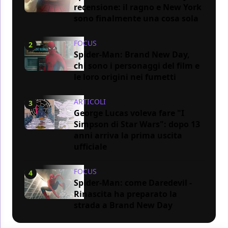
recensione: il ragno e New York
sono finalmente una cosa sola
FOCUS
2
Spider-Man: Brand New Day,
chi sono i personaggi del film e
le loro origini nei fumetti
ARTICOLI
3
George Lucas voleva fare "I
Simpson di Star Wars": dopo 13
anni arriva la prima uscita
ufficiale
FOCUS
4
Spider-Man: come Daredevil -
Rinascita ha preparato la
strada a Brand New Day