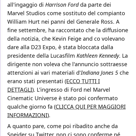
all'ingaggio di
Harrison Ford
da parte dei
Marvel Studios come sostituto del compianto
William Hurt nei panni del Generale Ross. A
fine settembre, ha raccontato che la diffusione
della notizia, che Kevin Feige and co volevano
dare alla D23 Expo, è stata bloccata dalla
presidente della Lucasfilm
Kathleen Kennedy
. La
dirigente non voleva che l'annuncio sottraesse
attenzioni ai vari materiali d'
Indiana Jones 5
che
erano stati presentati
(ECCO TUTTI I
DETTAGLI
). L'ingresso di Ford nel Marvel
Cinematic Universe è stato poi confermato
qualche giorno fa (
CLICCA QUI PER MAGGIORI
INFORMAZIONI
).
A quanto pare, come poi ribadito anche da
Sneider su Twitter, non ci sono conferme né