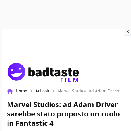
Recensioni
Format video
Marvel
Netflix
Disney+
Prime
X
FILM
Home
Articoli
Marvel Studios: ad Adam Driver sarebbe stato proposto un ruolo in Fantastic 4
Marvel Studios: ad Adam Driver
sarebbe stato proposto un ruolo
in Fantastic 4