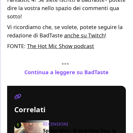
dire la vostra nello spazio dei commenti qua
sotto!
Vi ricordiamo che, se volete, potete seguire la
redazione di BadTaste
anche su Twitch
!
FONTE:
The Hot Mic Show podcast
Continua a leggere su BadTaste
Correlati
RECENSIONI
1
Spider-Man: Brand New Day, la