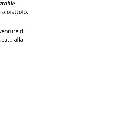
atable
-scoiattolo,
vventure di
ucato alla