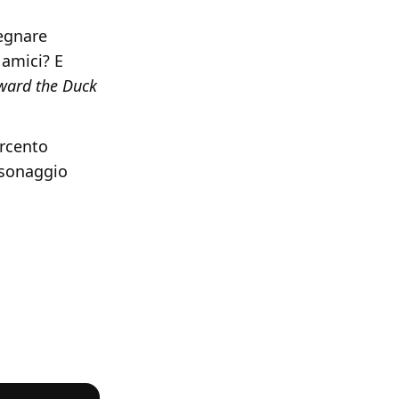
segnare
 amici? E
ward the Duck
rcento
ersonaggio