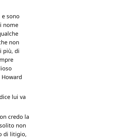
o e sono
 di nome
qualche
 che non
 più, di
sempre
dioso
 è Howard
ice lui va
on credo la
solito non
di litigio,