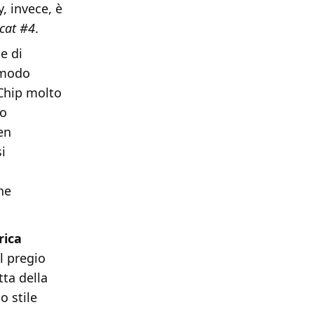
, invece, è
lcat #4
.
e di
 modo
 Chip molto
to
en
si
he
rica
Il pregio
tta della
o stile