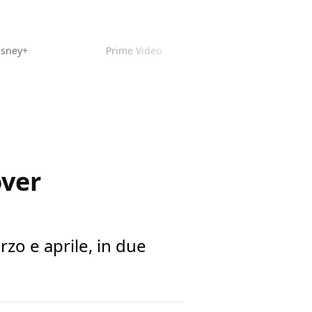
isney+
Prime Video
over
zo e aprile, in due