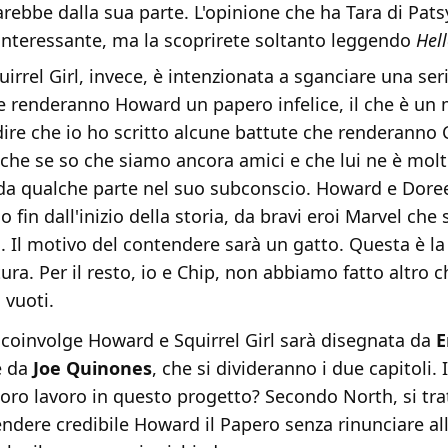
arebbe dalla sua parte. L'opinione che ha Tara di Patsy
interessante, ma la scoprirete soltanto leggendo
Hel
uirrel Girl, invece, è intenzionata a sganciare una seri
e renderanno Howard un papero infelice, il che è un
 dire che io ho scritto alcune battute che renderanno
anche se so che siamo ancora amici e che lui ne è mol
da qualche parte nel suo subconscio. Howard e Dore
o fin dall'inizio della storia, da bravi eroi Marvel che 
. Il motivo del contendere sarà un gatto. Questa è la
ra. Per il resto, io e Chip, non abbiamo fatto altro c
 vuoti.
 coinvolge Howard e Squirrel Girl sarà disegnata da
E
 da
Joe Quinones
, che si divideranno i due capitoli. 
loro lavoro in questo progetto? Secondo North, si tra
endere credibile Howard il Papero senza rinunciare all