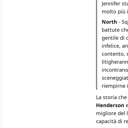
Jennifer st
molto più 
North
- Sq
battute ch
gentile di
infelice, 
contento, 
litigherann
incontrano
sceneggiatu
riempirne i
La storia che
Henderson
e
migliore del 
capacità di r