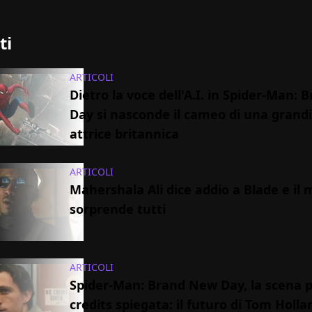
ti
ARTICOLI
Dietro la voce dell'A.I. in Spider-Man:
Day si nasconde il cameo di una grand
attrice britannica
ARTICOLI
Mahershala Ali dice addio a Blade e il 
sorprende tutti
ARTICOLI
Spider-Man: Brand New Day, la scena p
credits spiegata: il futuro di Tom Holla