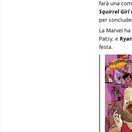
farà una co
Squirrel Girl
per conclud
La Marvel ha
Patsy, e
Ryan
festa.