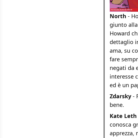
North
- Ho
giunto alla
Howard che
dettaglio i
ama, su co
fare sempr
negati da 
interesse 
ed è un pa
Zdarsky
- 
bene.
Kate Leth
conosca gr
apprezza, m