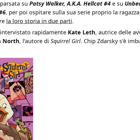
mparsata su
Patsy Walker, A.K.A. Hellcat #4
e su
Unbe
 #6
, per poi ospitare sulla sua serie proprio la ragazza
ere
la loro storia in due parti
.
 intervistato rapidamente
Kate Leth
, autrice delle a
 North
, l'autore di
Squirrel Girl
. Chip Zdarsky s'è imb