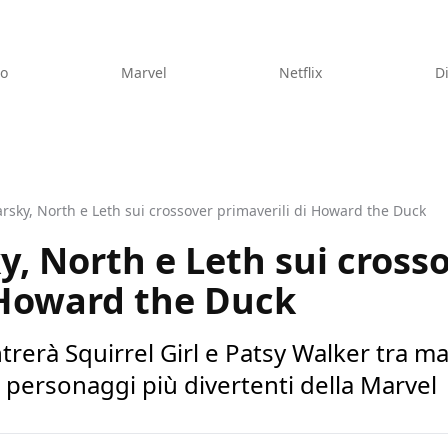
eo
Marvel
Netflix
D
rsky, North e Leth sui crossover primaverili di Howard the Duck
y, North e Leth sui cross
 Howard the Duck
erà Squirrel Girl e Patsy Walker tra mar
i personaggi più divertenti della Marvel