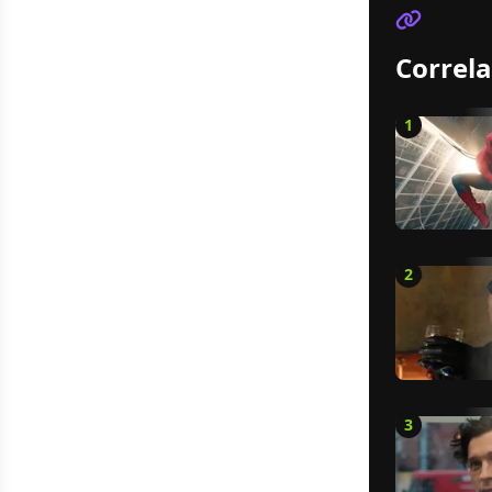
Correla
1
2
3