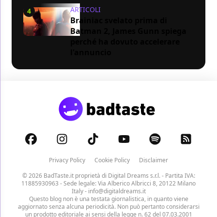
ARTICOLI
4
Brainiac svelato prima di
Batman 2, James Gunn spiega
perché ha dovuto accelerare
l'annuncio
Privacy Policy
Cookie Policy
Disclaimer
© 2026 BadTaste.it proprietà di
Digital Dreams s.r.l.
- Partita IVA:
11885930963 - Sede legale: Via Alberico Albricci 8, 20122 Milano
Italy -
info@digitaldreams.it
Questo blog non è una testata giornalistica, in quanto viene
aggiornato senza alcuna periodicità. Non può pertanto considerarsi
un prodotto editoriale ai sensi della legge n. 62 del 07.03.2001