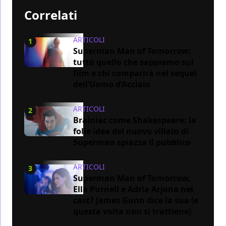
Correlati
ARTICOLI
1
Superman Man of Tomorrow:
tutto quello che sappiamo sul
film e chi comparirà nel sequel
dell’Uomo d’Acciaio
ARTICOLI
2
Brainiac come Shakespeare: la
folle idea del nuovo villain di
Superman spiazza il pubblico
ARTICOLI
3
Superman Man of Tomorrow,
Ella Purnell e Adria Arjona nel
cast? James Gunn dice la sua (e
questa volta non si trattiene)