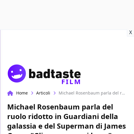
Recensioni
Format video
Marvel
Netflix
Disney+
Prime
X
FILM
Home
Articoli
Michael Rosenbaum parla del ruolo ridotto in Guardiani della galassia e del Superman di James Gunn: "Gli auguro ogni bene"
Michael Rosenbaum parla del
ruolo ridotto in Guardiani della
galassia e del Superman di James