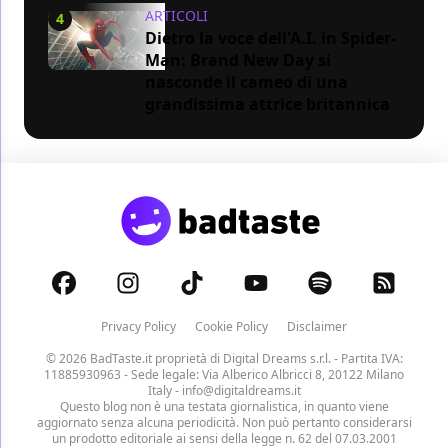
ARTICOLI
4
Dietro la voce dell'A.I. in Spider-
Man: Brand New Day si
nasconde il cameo di una
grandissima attrice britannica
Privacy Policy
Cookie Policy
Disclaimer
© 2026 BadTaste.it proprietà di
Digital Dreams s.r.l.
- Partita IVA:
11885930963 - Sede legale: Via Alberico Albricci 8, 20122 Milano
Italy -
info@digitaldreams.it
Questo blog non è una testata giornalistica, in quanto viene
aggiornato senza alcuna periodicità. Non può pertanto considerarsi
un prodotto editoriale ai sensi della legge n. 62 del 07.03.2001