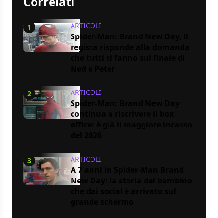
Correlati
ARTICOLI
1
Spider-Man: Brand New Day, il
regista risponde alla domanda
che tutti si fanno sul finale di
Ned e Peter
ARTICOLI
2
Spider-Man: Brand New Day
continua a riscrivere il box
office: è già il maggiore incasso
del 2026
ARTICOLI
3
A 7 anni in Spider-Man Brand
New Day: la storia del bambino
che dai social è arrivato sul
grande schermo