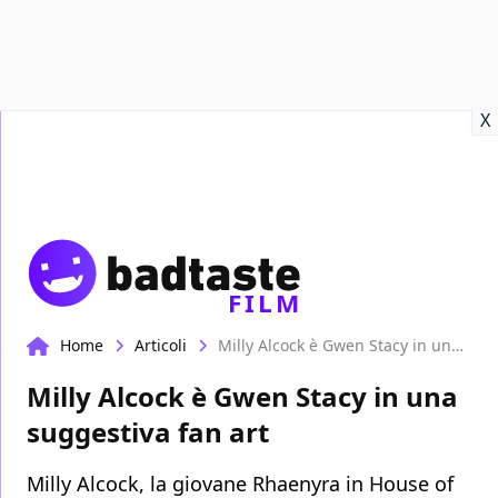
Recensioni
Format video
Marvel
Netflix
Disney+
Prime
X
FILM
Home
Articoli
Milly Alcock è Gwen Stacy in una suggestiva fan art
Milly Alcock è Gwen Stacy in una
suggestiva fan art
Milly Alcock, la giovane Rhaenyra in House of