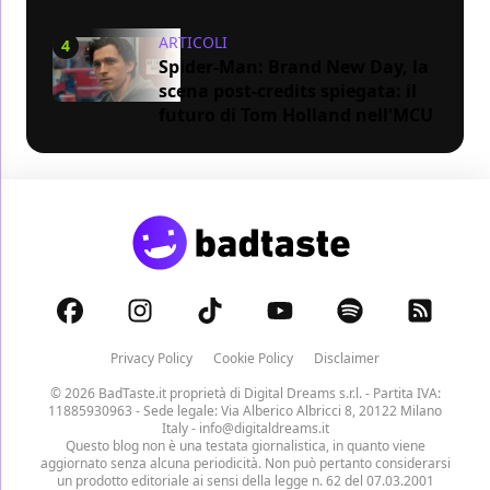
ARTICOLI
4
Spider-Man: Brand New Day, la
scena post-credits spiegata: il
futuro di Tom Holland nell'MCU
Privacy Policy
Cookie Policy
Disclaimer
© 2026 BadTaste.it proprietà di
Digital Dreams s.r.l.
- Partita IVA:
11885930963 - Sede legale: Via Alberico Albricci 8, 20122 Milano
Italy -
info@digitaldreams.it
Questo blog non è una testata giornalistica, in quanto viene
aggiornato senza alcuna periodicità. Non può pertanto considerarsi
un prodotto editoriale ai sensi della legge n. 62 del 07.03.2001