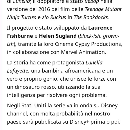
di
Lunella
; il doppiatore è stato
Bebop
nella
versione del 2016 del film delle
Teenage Mutant
Ninja Turtles
e
zio Ruckus
in
The Bookdocks
.
Il progetto è stato sviluppato da
Laurence
Fishburne
e
Helen Sugland
(
black-ish
,
grown-
ish
), tramite la loro Cinema Gypsy Productions,
in collaborazione con Marvel Animation.
La storia ha come protagonista
Lunella
Lafayette
, una bambina afroamericana e un
vero e proprio genio, che unisce le forze con
un dinosauro rosso, utilizzando la sua
intelligenza per risolvere ogni problema.
Negli Stati Uniti la serie va in onda su Disney
Channel, con molta probabilità nel nostro
paese sarà pubblicata su Disney+ prima o poi.