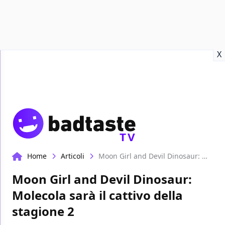
Recensioni
Format video
Marvel
Netflix
Disney+
Prime
X
TV
Home
Articoli
Moon Girl and Devil Dinosaur: Molecola sarà il cattivo della stagione 2
Moon Girl and Devil Dinosaur:
Molecola sarà il cattivo della
stagione 2