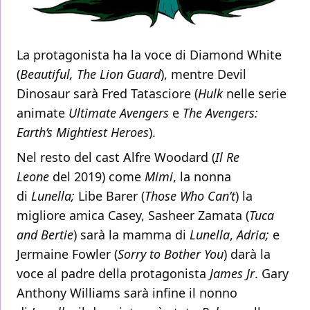
La protagonista ha la voce di Diamond White
(
Beautiful, The Lion Guard
), mentre Devil
Dinosaur sarà Fred Tatasciore (
Hulk
nelle serie
animate
Ultimate Avengers
e
The Avengers:
Earth’s Mightiest Heroes
).
Nel resto del cast Alfre Woodard (
Il Re
Leone
del 2019) come
Mimi
, la nonna
di
Lunella;
Libe Barer (
Those Who Can’t
) la
migliore amica Casey, Sasheer Zamata (
Tuca
and Bertie
) sarà la mamma di
Lunella
,
Adria;
e
Jermaine Fowler (
Sorry to Bother You
) darà la
voce al padre della protagonista
James Jr
. Gary
Anthony Williams sarà infine il nonno