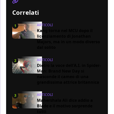
Correlati
ARTICOLI
1
Kang torna nel MCU dopo il
licenziamento di Jonathan
Majors, ma in un modo diverso
dal solito
ARTICOLI
2
Dietro la voce dell'A.I. in Spider-
Man: Brand New Day si
nasconde il cameo di una
grandissima attrice britannica
ARTICOLI
3
Mahershala Ali dice addio a
Blade e il motivo sorprende
tutti