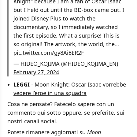
Knight" because I am a fan of Oscar Isaac,
but I held out until the BD-box came out. I
joined Disney Plus to watch the
documentary, so I immediately watched
the first episode. What a surprise! This is
so original! The artwork, the world, the…
pic.twitter.com/gy8Ai8ER2F
— HIDEO_KOJIMA (@HIDEO_KOJIMA_EN)
February 27, 2024
LEGGI
-
Moon Knight: Oscar Isaac vorrebbe
vedere l’eroe in una squadra
Cosa ne pensate? Fatecelo sapere con un
commento qui sotto oppure, se preferite, sui
nostri canali social.
Potete rimanere aggiornati su
Moon