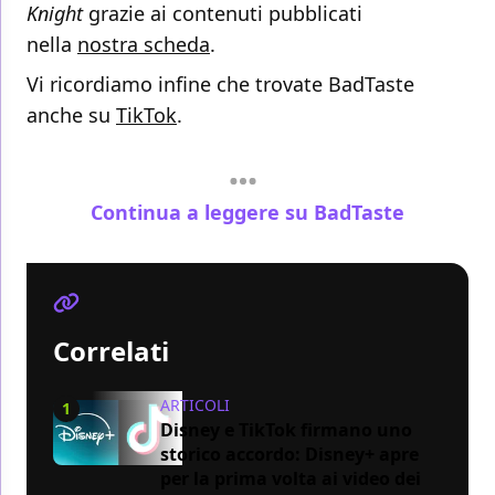
Knight
grazie ai contenuti pubblicati
nella
nostra scheda
.
Vi ricordiamo infine che trovate BadTaste
anche su
TikTok
.
Continua a leggere su BadTaste
Correlati
ARTICOLI
1
Disney e TikTok firmano uno
storico accordo: Disney+ apre
per la prima volta ai video dei