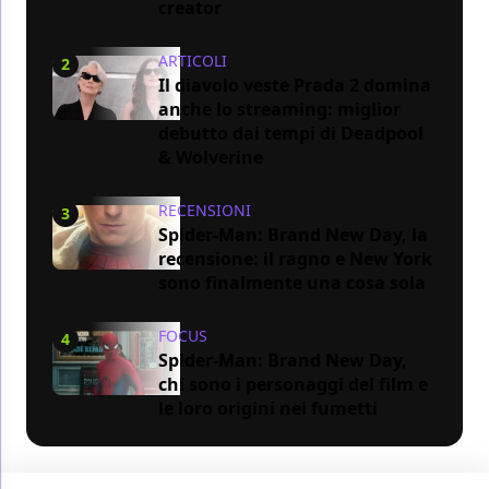
creator
ARTICOLI
2
Il diavolo veste Prada 2 domina
anche lo streaming: miglior
debutto dai tempi di Deadpool
& Wolverine
RECENSIONI
3
Spider-Man: Brand New Day, la
recensione: il ragno e New York
sono finalmente una cosa sola
FOCUS
4
Spider-Man: Brand New Day,
chi sono i personaggi del film e
le loro origini nei fumetti