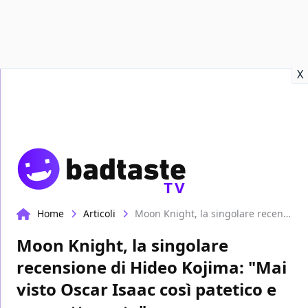
Recensioni
Format video
Marvel
Netflix
Disney+
Prime
X
TV
Home
Articoli
Moon Knight, la singolare recensione di Hideo Kojima: "Mai visto Oscar Isaac così patetico e poco attraente"
Moon Knight, la singolare
recensione di Hideo Kojima: "Mai
visto Oscar Isaac così patetico e