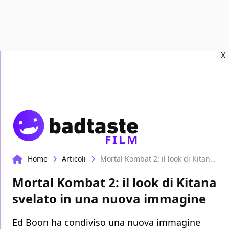
Recensioni
Format video
Marvel
Netflix
Disney+
Prime
X
FILM
Home
Articoli
Mortal Kombat 2: il look di Kitana svelato in una nuova immagine
Mortal Kombat 2: il look di Kitana
svelato in una nuova immagine
Ed Boon ha condiviso una nuova immagine