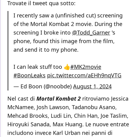
Trovate il tweet qua sotto:
I recently saw a (unfinished cut) screening
of the Mortal Kombat 2 movie. During the
screening I broke into
@Todd_Garner
's
phone, found this image from the film,
and send it to my phone.
I can leak stuff too 👍
#MK2movie
#BoonLeaks
pic.twitter.com/aEHh9nqVTG
— Ed Boon (@noobde)
August 1, 2024
Nel cast di
Mortal Kombat 2
ritroviamo Jessica
McNamee, Josh Lawson, Tadanobu Asano,
Mehcad Brooks, Ludi Lin, Chin Han, Joe Taslim,
Hiroyuki Sanada, Max Huang. Le nuove entrate
includono invece Karl Urban nei panni di