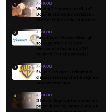
ARTICOLI
1
Wonka 2 è stato cancellato?
Dopo le ultime dichiarazioni,
Warner chiarisce la situazione
ARTICOLI
2
Paramount-Warner Bros: gli
sceneggiatori e 12 Stati
bloccano la fusione da 111
miliardi. Ora che succede?
ARTICOLI
3
Sta per arrivare il reboot del
classico fantasy che ha segnato
una generazione
ARTICOLI
4
Il film di Supergirl contiene un
pezzo di storia: James Gunn e il
commovente omaggio al