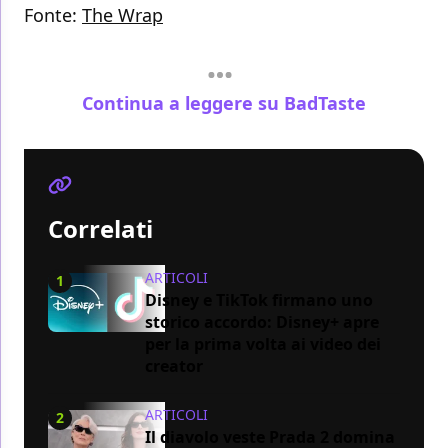
Fonte:
The Wrap
Continua a leggere su BadTaste
Correlati
ARTICOLI
1
Disney e TikTok firmano uno
storico accordo: Disney+ apre
per la prima volta ai video dei
creator
ARTICOLI
2
Il diavolo veste Prada 2 domina