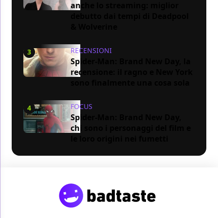
anche lo streaming: miglior
debutto dai tempi di Deadpool
& Wolverine
RECENSIONI
3
Spider-Man: Brand New Day, la
recensione: il ragno e New York
sono finalmente una cosa sola
FOCUS
4
Spider-Man: Brand New Day,
chi sono i personaggi del film e
le loro origini nei fumetti