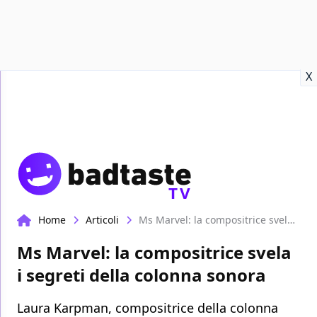
Recensioni
Format video
Marvel
Netflix
Disney+
Prime
X
TV
Home
Articoli
Ms Marvel: la compositrice svela i segreti della colonna sonora
Ms Marvel: la compositrice svela
i segreti della colonna sonora
Laura Karpman, compositrice della colonna