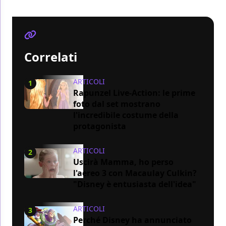
Correlati
ARTICOLI
1
Rapunzel Live-Action: le prime
foto dal set mostrano
l'incredibile costume della
protagonista
ARTICOLI
2
Uscirà Mamma, ho perso
l'aereo 3 con Macaulay Culkin?
"Disney è entusiasta dell'idea"
ARTICOLI
3
Perché Disney ha annunciato