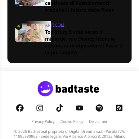
centinaia di licenziamenti:
traballa il futuro della Pixar
ARTICOLI
4
Toy Story 5 vola verso il
miliardo, ma Disney licenzia
centinaia di dipendenti: Pixar è
la più colpita
Privacy Policy
Cookie Policy
Disclaimer
© 2026 BadTaste.it proprietà di
Digital Dreams s.r.l.
- Partita IVA:
11885930963 - Sede legale: Via Alberico Albricci 8, 20122 Milano