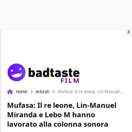
Recensioni
Format video
Marvel
Netflix
Disney+
Prime
X
FILM
Home
Articoli
Mufasa: Il re leone, Lin-Manuel Miranda e Lebo M hanno lavorato alla colonna sonora
Mufasa: Il re leone, Lin-Manuel
Miranda e Lebo M hanno
lavorato alla colonna sonora