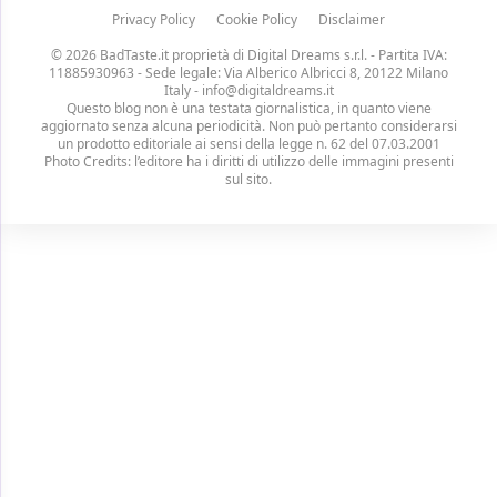
Privacy Policy
Cookie Policy
Disclaimer
© 2026 BadTaste.it proprietà di
Digital Dreams s.r.l.
- Partita IVA:
11885930963 - Sede legale: Via Alberico Albricci 8, 20122 Milano
Italy -
info@digitaldreams.it
Questo blog non è una testata giornalistica, in quanto viene
aggiornato senza alcuna periodicità. Non può pertanto considerarsi
un prodotto editoriale ai sensi della legge n. 62 del 07.03.2001
Photo Credits: l’editore ha i diritti di utilizzo delle immagini presenti
sul sito.