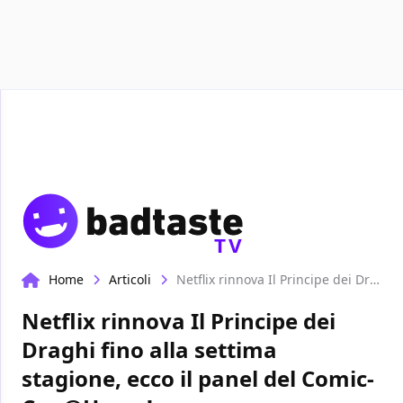
Recensioni
Format video
Marvel
Netflix
Disney+
P
TV
Home
Articoli
Netflix rinnova Il Principe dei Draghi fino alla settima stagione, ecco il panel del Comic-Con@Home!
Netflix rinnova Il Principe dei
Draghi fino alla settima
stagione, ecco il panel del Comic-