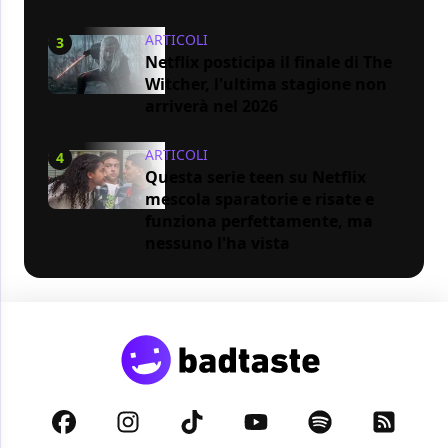
ARTICOLI
3
Netflix posticipa il finale di The
Witcher, l'ultima stagione non
arriverà nel 2026
ARTICOLI
4
Questa serie teen su Netflix
mescola sparatorie e risate e
funziona perfettamente, ma
nessuno l'ha vista