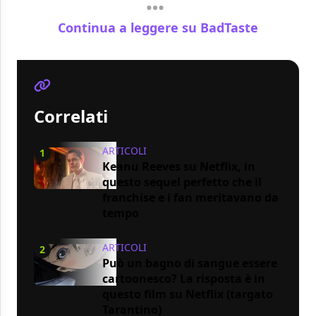
Continua a leggere su BadTaste
Correlati
ARTICOLI
1
Keanu Reeves su Netflix, in
questo sequel perfetto che il
franchise e i fan meritavano da
tempo
ARTICOLI
2
Può un bagno di sangue essere
cartoonesco? La risposta è in
questo film su Netflix (targato
Tarantino)