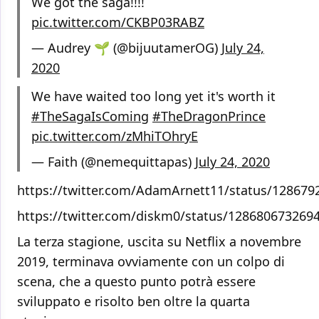
We got the saga!!!!
pic.twitter.com/CKBP03RABZ
— Audrey 🌱 (@bijuutamerOG)
July 24,
2020
We have waited too long yet it's worth it
#TheSagaIsComing
#TheDragonPrince
pic.twitter.com/zMhiTOhryE
— Faith (@nemequittapas)
July 24, 2020
https://twitter.com/AdamArnett11/status/12867
https://twitter.com/diskm0/status/128680673269
La terza stagione, uscita su Netflix a novembre
2019, terminava ovviamente con un colpo di
scena, che a questo punto potrà essere
sviluppato e risolto ben oltre la quarta