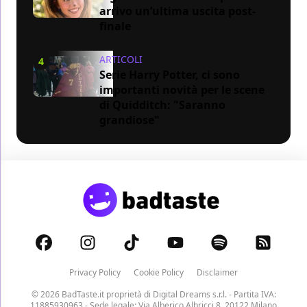
arrivo un’ultima uscita post-
finale
ARTICOLI
4
Serie Harry Potter, ci sono
importanti novità per le scene
di Quidditch: "Saranno
grandiose"
Privacy Policy
Cookie Policy
Disclaimer
© 2026 BadTaste.it proprietà di
Digital Dreams s.r.l.
- Partita IVA:
11885930963 - Sede legale: Via Alberico Albricci 8, 20122 Milano