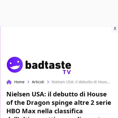
Recensioni
Format video
Marvel
Netflix
Disney+
Prime
X
TV
Home
Articoli
Nielsen USA: il debutto di House of the Dragon spinge altre 2 serie HBO Max nella classifica dell'ultima settimana di agosto
Nielsen USA: il debutto di House
of the Dragon spinge altre 2 serie
HBO Max nella classifica