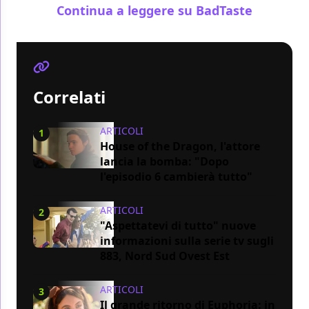
Continua a leggere su BadTaste
Correlati
ARTICOLI
1
House of the Dragon, l'attore
lancia la bomba: "Dopo
l'episodio 6 cambierà tutto"
ARTICOLI
2
"Aspettatevi di tutto" nuove
informazioni sulla serie tv sugli
883, Nord Sud Ovest Est
ARTICOLI
3
Il grande ritorno di Euphoria: in