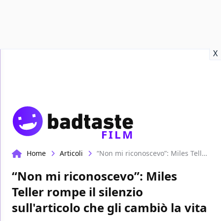
Recensioni
Format video
Marvel
Netflix
Disney+
Prime
X
FILM
Home
Articoli
“Non mi riconoscevo”: Miles Teller rompe il silenzio sull'articolo che gli cambiò la vita
“Non mi riconoscevo”: Miles
Teller rompe il silenzio
sull'articolo che gli cambiò la vita