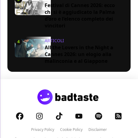
Festival di Cannes 2026: ecco
chi si è aggiudicato la Palma
d’oro e l’elenco completo dei
vincitori
ARTICOLI
4
All the Lovers in the Night a
Cannes 2026: un elogio alla
malinconia e al Giappone
Privacy Policy
Cookie Policy
Disclaimer