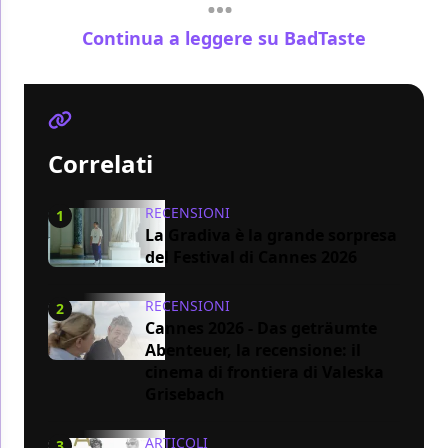
Continua a leggere su BadTaste
Correlati
RECENSIONI
1
La Gradiva è la grande sorpresa
del Festival di Cannes 2026
RECENSIONI
2
Cannes 2026 - Das geträumte
Abenteuer, la recensione: il
cinema di frontiera di Valeska
Grisebach
ARTICOLI
3