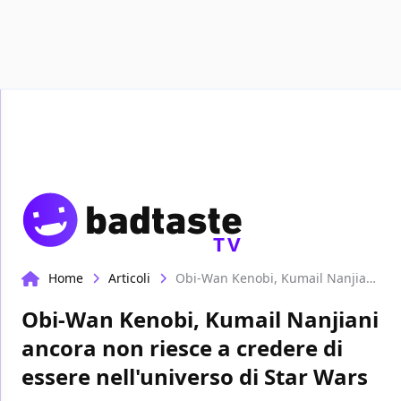
Recensioni
Format video
Marvel
Netflix
Disney+
Prime
TV
Home
Articoli
Obi-Wan Kenobi, Kumail Nanjiani ancora non riesce a credere di essere nell'universo di Star Wars
Obi-Wan Kenobi, Kumail Nanjiani
ancora non riesce a credere di
essere nell'universo di Star Wars