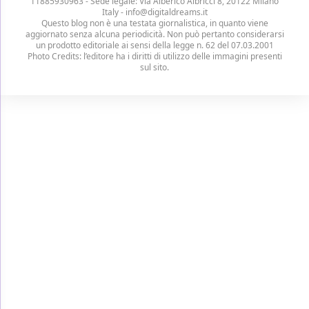
11885930963 - Sede legale: Via Alberico Albricci 8, 20122 Milano
Italy -
info@digitaldreams.it
Questo blog non è una testata giornalistica, in quanto viene
aggiornato senza alcuna periodicità. Non può pertanto considerarsi
un prodotto editoriale ai sensi della legge n. 62 del 07.03.2001
Photo Credits: l’editore ha i diritti di utilizzo delle immagini presenti
sul sito.