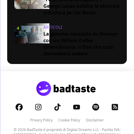
George Lucas asfalta le storiche
critiche a Jar Jar Binks
ARTICOLI
4
La gemma nascosta su Disney+
con un Willem Dafoe
straordinario: il film che tutti
dovrebbero vedere
Privacy Policy
Cookie Policy
Disclaimer
© 2026 BadTaste.it proprietà di
Digital Dreams s.r.l.
- Partita IVA: