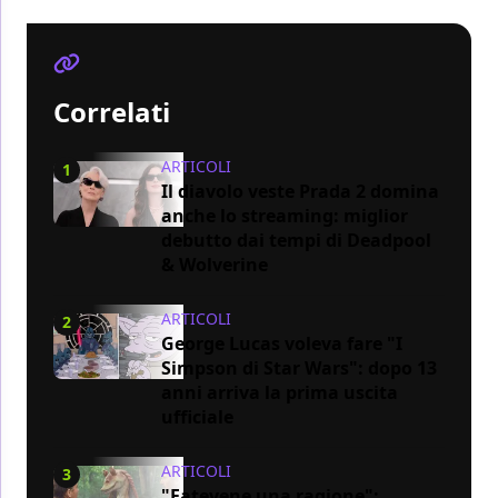
Correlati
ARTICOLI
1
Il diavolo veste Prada 2 domina
anche lo streaming: miglior
debutto dai tempi di Deadpool
& Wolverine
ARTICOLI
2
George Lucas voleva fare "I
Simpson di Star Wars": dopo 13
anni arriva la prima uscita
ufficiale
ARTICOLI
3
"Fatevene una ragione":