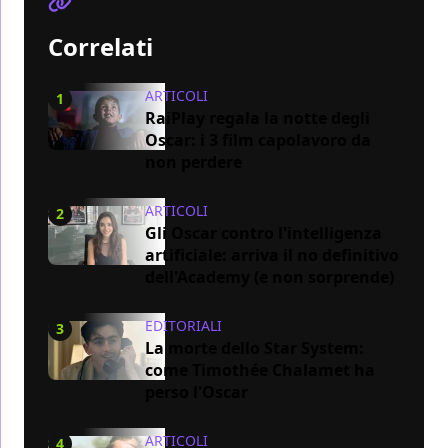
Correlati
ARTICOLI
1
RaiPlay regala la notte degli
Oscar: i 3 film capolavoro da
non perdere
ARTICOLI
2
Gli Oscar contro l'intelligenza
artificiale: arriva il no definitivo
dell'Academy (e non sorprende)
EDITORIALI
3
La morte dello Star System:
come Timothée Chalamet ha
perso l'Oscar
ARTICOLI
4