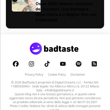
Oscar 2026: l’elenco completo
dei vincitori, Una Battaglia
dopo l'Altra è il Miglior film con
6 statuette
Privacy Policy
Cookie Policy
Disclaimer
© 2026 BadTaste.it proprietà di
Digital Dreams s.r.l.
- Partita IVA:
11885930963 - Sede legale: Via Alberico Albricci 8, 20122 Milano
Italy -
info@digitaldreams.it
Questo blog non è una testata giornalistica, in quanto viene
aggiornato senza alcuna periodicità. Non può pertanto considerarsi
un prodotto editoriale ai sensi della legge n. 62 del 07.03.2001
Photo Credits: l’editore ha i diritti di utilizzo delle immagini presenti
sul sito.