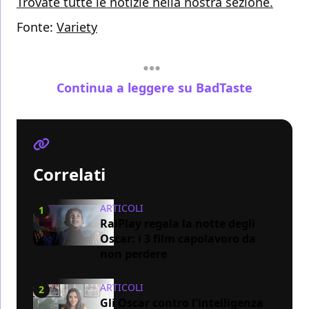
Trovate tutte le notizie nella nostra sezione.
Fonte:
Variety
Continua a leggere su BadTaste
Correlati
ARTICOLI
1
RaiPlay regala la notte degli
Oscar: i 3 film capolavoro da
non perdere
ARTICOLI
2
Gli Oscar contro l'intelligenza