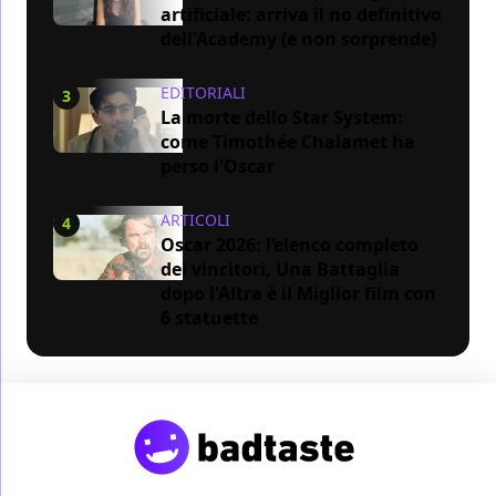
artificiale: arriva il no definitivo
dell'Academy (e non sorprende)
EDITORIALI
3
La morte dello Star System:
come Timothée Chalamet ha
perso l'Oscar
ARTICOLI
4
Oscar 2026: l’elenco completo
dei vincitori, Una Battaglia
dopo l'Altra è il Miglior film con
6 statuette