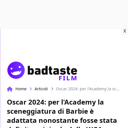
Recensioni
Format video
Marvel
Netflix
Disney+
Prime
X
FILM
Home
Articoli
Oscar 2024: per l'Academy la sceneggiatura di Barbie è adattata nonostante fosse stata definita originale dalla WGA
Oscar 2024: per l'Academy la
sceneggiatura di Barbie è
adattata nonostante fosse stata