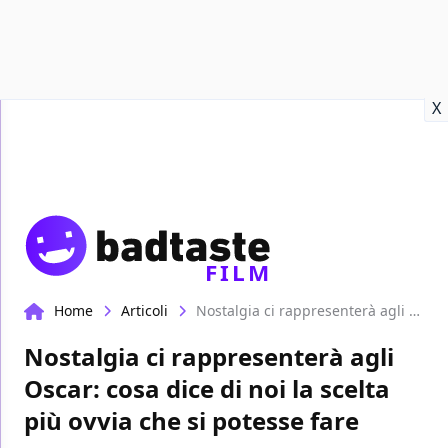
Recensioni
Format video
Marvel
Netflix
Disney+
Prime
X
FILM
Home
Articoli
Nostalgia ci rappresenterà agli Oscar: cosa dice di noi la scelta più ovvia che si potesse fare
Nostalgia ci rappresenterà agli
Oscar: cosa dice di noi la scelta
più ovvia che si potesse fare