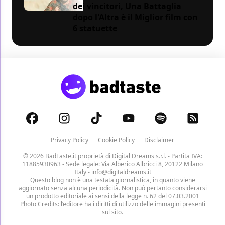
dei vincitori, Una Battaglia
dopo l'Altra è il Miglior film con
6 statuette
Privacy Policy
Cookie Policy
Disclaimer
© 2026 BadTaste.it proprietà di
Digital Dreams s.r.l.
- Partita IVA:
11885930963 - Sede legale: Via Alberico Albricci 8, 20122 Milano
Italy -
info@digitaldreams.it
Questo blog non è una testata giornalistica, in quanto viene
aggiornato senza alcuna periodicità. Non può pertanto considerarsi
un prodotto editoriale ai sensi della legge n. 62 del 07.03.2001
Photo Credits: l’editore ha i diritti di utilizzo delle immagini presenti
sul sito.