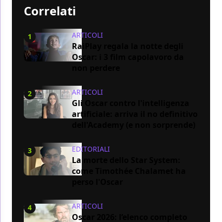
Correlati
ARTICOLI
1
RaiPlay regala la notte degli
Oscar: i 3 film capolavoro da
non perdere
ARTICOLI
2
Gli Oscar contro l'intelligenza
artificiale: arriva il no definitivo
dell'Academy (e non sorprende)
EDITORIALI
3
La morte dello Star System:
come Timothée Chalamet ha
perso l'Oscar
ARTICOLI
4
Oscar 2026: l’elenco completo