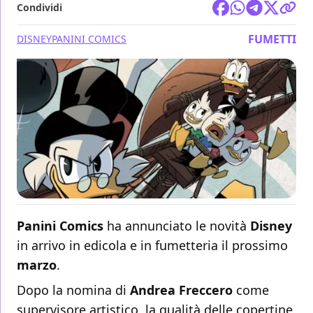
Condividi
FUMETTI
DISNEY
PANINI COMICS
Panini Comics
ha annunciato le novità
Disney
in arrivo in edicola e in fumetteria il prossimo
marzo
.
Dopo la nomina di
Andrea Freccero
come
supervisore artistico, la qualità delle copertine