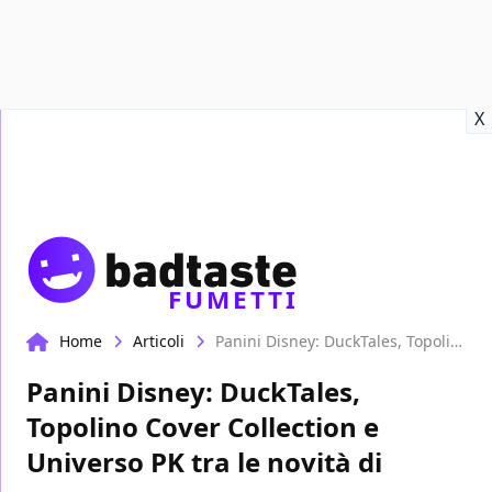
Recensioni
Format video
Marvel
Netflix
Disney+
Prime
X
FUMETTI
Home
Articoli
Panini Disney: DuckTales, Topolino Cover Collection e Universo PK tra le novità di marzo
Panini Disney: DuckTales,
Topolino Cover Collection e
Universo PK tra le novità di