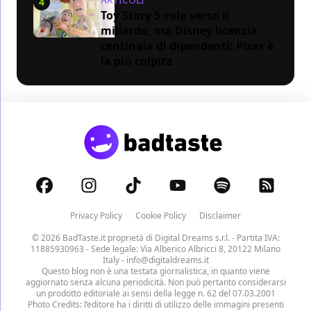
4
Toy Story 5 vola verso il
miliardo, ma Disney licenzia
centinaia di dipendenti: Pixar è
la più colpita
Privacy Policy
Cookie Policy
Disclaimer
© 2026 BadTaste.it proprietà di
Digital Dreams s.r.l.
- Partita IVA:
11885930963 - Sede legale: Via Alberico Albricci 8, 20122 Milano
Italy -
info@digitaldreams.it
Questo blog non è una testata giornalistica, in quanto viene
aggiornato senza alcuna periodicità. Non può pertanto considerarsi
un prodotto editoriale ai sensi della legge n. 62 del 07.03.2001
Photo Credits: l’editore ha i diritti di utilizzo delle immagini presenti