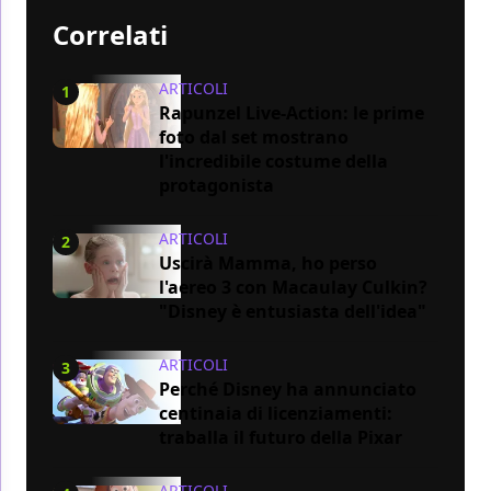
Correlati
ARTICOLI
1
Rapunzel Live-Action: le prime
foto dal set mostrano
l'incredibile costume della
protagonista
ARTICOLI
2
Uscirà Mamma, ho perso
l'aereo 3 con Macaulay Culkin?
"Disney è entusiasta dell'idea"
ARTICOLI
3
Perché Disney ha annunciato
centinaia di licenziamenti:
traballa il futuro della Pixar
ARTICOLI