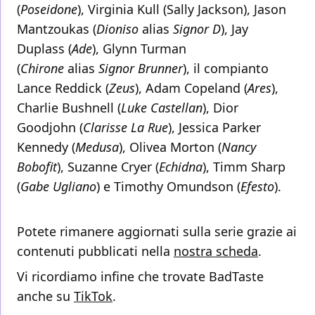
(
Poseidone
), Virginia Kull (Sally Jackson), Jason
Mantzoukas (
Dioniso
alias
Signor D
), Jay
Duplass (
Ade
), Glynn Turman
(
Chirone
alias
Signor Brunner
), il compianto
Lance Reddick (
Zeus
), Adam Copeland (
Ares
),
Charlie Bushnell (
Luke Castellan
), Dior
Goodjohn (
Clarisse La Rue
), Jessica Parker
Kennedy (
Medusa
), Olivea Morton (
Nancy
Bobofit
), Suzanne Cryer (
Echidna
), Timm Sharp
(
Gabe Ugliano
) e Timothy Omundson (
Efesto
).
Potete rimanere aggiornati sulla serie grazie ai
contenuti pubblicati nella
nostra scheda
.
Vi ricordiamo infine che trovate BadTaste
anche su
TikTok
.