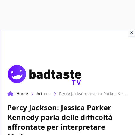
Recensioni
Format video
Marvel
Netflix
Disney+
Prime
X
TV
Home
Articoli
Percy Jackson: Jessica Parker Kennedy parla delle difficoltà affrontate per interpretare Medusa
Percy Jackson: Jessica Parker
Kennedy parla delle difficoltà
affrontate per interpretare