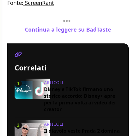
Fonte:
ScreenRant
Continua a leggere su BadTaste
Correlati
ARTICOLI
1
Disney e TikTok firmano uno
storico accordo: Disney+ apre
per la prima volta ai video dei
creator
ARTICOLI
2
Il diavolo veste Prada 2 domina