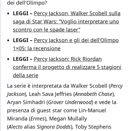
dei dell'Olimpo?
LEGGI –
Percy Jackson, Walker Scobell sulla
saga di Star Wars: “Voglio interpretare uno
scontro con le spade laser”
LEGGI –
Percy Jackson e gli dei dell’Olimpo
1×05: la recensione
LEGGI –
Percy Jackson: Rick Riordan
conferma il progetto di realizzare 5 stagioni
della serie
La serie è interpretata da Walker Scobell (
Percy
Jackson
), Leah Sava Jeffries (
Annabeth Chase
),
Aryan Simhadri (
Grover Underwood
) e vede la
presenza di guest star come Lin-Manuel
Miranda (
Ermes
), Megan Mullally
(
Alecto
alias
Signora Dodds
), Toby Stephens