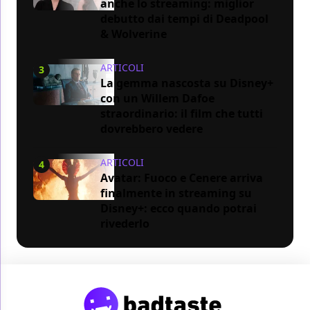
anche lo streaming: miglior
debutto dai tempi di Deadpool
& Wolverine
ARTICOLI
3
La gemma nascosta su Disney+
con un Willem Dafoe
straordinario: il film che tutti
dovrebbero vedere
ARTICOLI
4
Avatar: Fuoco e Cenere arriva
finalmente in streaming su
Disney+: ecco quando potrai
rivederlo