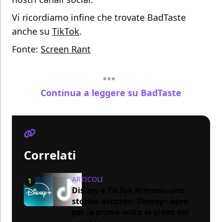
Vi ricordiamo infine che trovate BadTaste
anche su
TikTok
.
Fonte:
Screen Rant
Continua a leggere su BadTaste
Correlati
ARTICOLI
1
Disney e TikTok firmano uno
storico accordo: Disney+ apre
per la prima volta ai video dei