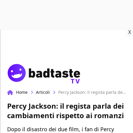
Recensioni
Format video
Marvel
Netflix
Disney+
Prime
X
TV
Home
Articoli
Percy Jackson: il regista parla dei cambiamenti rispetto ai romanzi
Percy Jackson: il regista parla dei
cambiamenti rispetto ai romanzi
Dopo il disastro dei due film, i fan di Percy