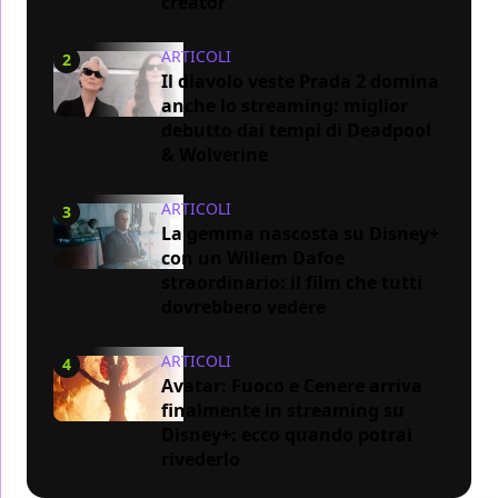
creator
ARTICOLI
2
Il diavolo veste Prada 2 domina
anche lo streaming: miglior
debutto dai tempi di Deadpool
& Wolverine
ARTICOLI
3
La gemma nascosta su Disney+
con un Willem Dafoe
straordinario: il film che tutti
dovrebbero vedere
ARTICOLI
4
Avatar: Fuoco e Cenere arriva
finalmente in streaming su
Disney+: ecco quando potrai
rivederlo