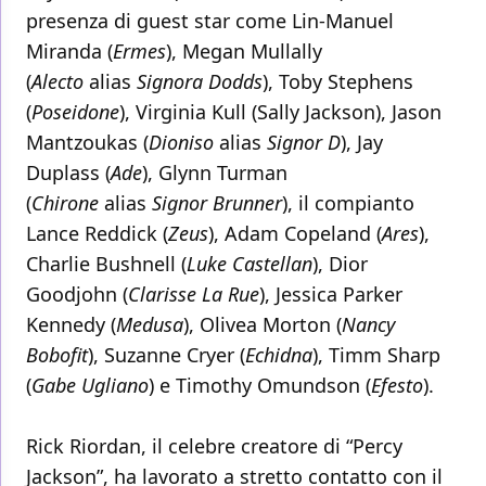
presenza di guest star come Lin-Manuel
Miranda (
Ermes
), Megan Mullally
(
Alecto
alias
Signora Dodds
), Toby Stephens
(
Poseidone
), Virginia Kull (Sally Jackson), Jason
Mantzoukas (
Dioniso
alias
Signor D
), Jay
Duplass (
Ade
), Glynn Turman
(
Chirone
alias
Signor Brunner
), il compianto
Lance Reddick (
Zeus
), Adam Copeland (
Ares
),
Charlie Bushnell (
Luke Castellan
), Dior
Goodjohn (
Clarisse La Rue
), Jessica Parker
Kennedy (
Medusa
), Olivea Morton (
Nancy
Bobofit
), Suzanne Cryer (
Echidna
), Timm Sharp
(
Gabe Ugliano
) e Timothy Omundson (
Efesto
).
Rick Riordan, il celebre creatore di “Percy
Jackson”, ha lavorato a stretto contatto con il