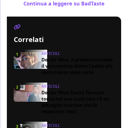
Continua a leggere su BadTaste
Correlati
ARTICOLI
1
Doctor Who, il produttore svela
il vero motivo dietro l'addio più
controverso della serie
ARTICOLI
2
Doctor Who: David Tennant
torna nel suo ruolo (ma c'è un
dettaglio inatteso che fa
impazzire i fan)
ARTICOLI
3