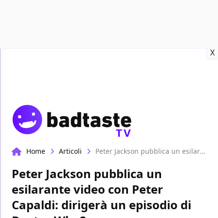
Recensioni
Format video
Marvel
Netflix
Disney+
Prime
X
TV
Home
Articoli
Peter Jackson pubblica un esilarante video con Peter Capaldi: dirigerà un episodio di Doctor Who?
Peter Jackson pubblica un
esilarante video con Peter
Capaldi: dirigerà un episodio di