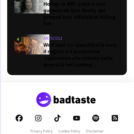
Honey: la BBC svela il cast,
guidato da Ann Skelly, del
prequel non ufficiale di Killing
Eve
ARTICOLI
4
Wolf Hall: Lo specchio e la luce,
il regista e il produttore
rispondono alle critiche sulla
diversità nel casting
Privacy Policy
Cookie Policy
Disclaimer