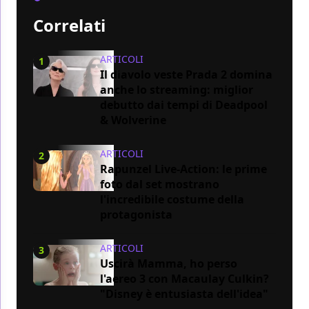
Correlati
ARTICOLI
1
Il diavolo veste Prada 2 domina
anche lo streaming: miglior
debutto dai tempi di Deadpool
& Wolverine
ARTICOLI
2
Rapunzel Live-Action: le prime
foto dal set mostrano
l'incredibile costume della
protagonista
ARTICOLI
3
Uscirà Mamma, ho perso
l'aereo 3 con Macaulay Culkin?
"Disney è entusiasta dell'idea"