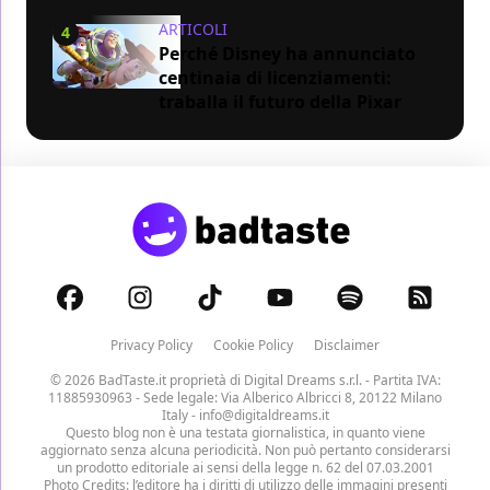
ARTICOLI
4
Perché Disney ha annunciato
centinaia di licenziamenti:
traballa il futuro della Pixar
Privacy Policy
Cookie Policy
Disclaimer
© 2026 BadTaste.it proprietà di
Digital Dreams s.r.l.
- Partita IVA:
11885930963 - Sede legale: Via Alberico Albricci 8, 20122 Milano
Italy -
info@digitaldreams.it
Questo blog non è una testata giornalistica, in quanto viene
aggiornato senza alcuna periodicità. Non può pertanto considerarsi
un prodotto editoriale ai sensi della legge n. 62 del 07.03.2001
Photo Credits: l’editore ha i diritti di utilizzo delle immagini presenti