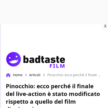
Recensioni
Format video
Marvel
Netflix
Disney+
Prime
X
FILM
Home
Articoli
Pinocchio: ecco perché il finale del live-action è stato modificato rispetto a quello del film d'animazione
Pinocchio: ecco perché il finale
del live-action è stato modificato
rispetto a quello del film