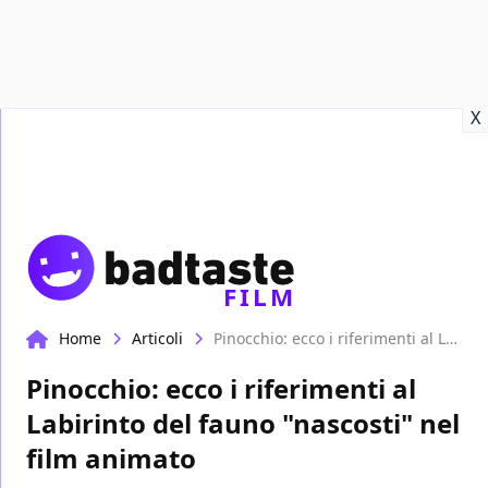
Recensioni
Format video
Marvel
Netflix
Disney+
Prime
X
FILM
Home
Articoli
Pinocchio: ecco i riferimenti al Labirinto del fauno "nascosti" nel film animato
Pinocchio: ecco i riferimenti al
Labirinto del fauno "nascosti" nel
film animato