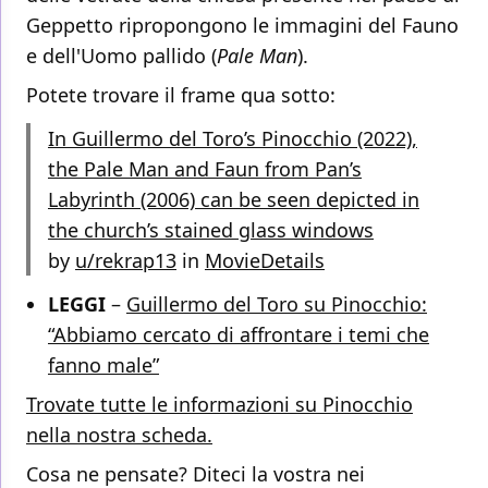
Geppetto ripropongono le immagini del Fauno
e dell'Uomo pallido (
Pale Man
).
Potete trovare il frame qua sotto:
In Guillermo del Toro’s Pinocchio (2022),
the Pale Man and Faun from Pan’s
Labyrinth (2006) can be seen depicted in
the church’s stained glass windows
by
u/rekrap13
in
MovieDetails
LEGGI
–
Guillermo del Toro su Pinocchio:
“Abbiamo cercato di affrontare i temi che
fanno male”
Trovate tutte le informazioni su Pinocchio
nella nostra scheda.
Cosa ne pensate? Diteci la vostra nei