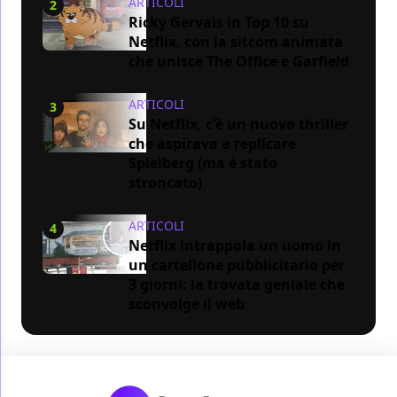
ARTICOLI
2
Ricky Gervais in Top 10 su
Netflix, con la sitcom animata
che unisce The Office e Garfield
ARTICOLI
3
Su Netflix, c'è un nuovo thriller
che aspirava a replicare
Spielberg (ma è stato
stroncato)
ARTICOLI
4
Netflix intrappola un uomo in
un cartellone pubblicitario per
3 giorni: la trovata geniale che
sconvolge il web