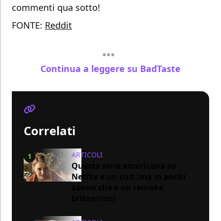
commenti qua sotto!
FONTE:
Reddit
Continua a leggere su BadTaste
Correlati
ARTICOLI
1
Questa serie americana su
Netflix è un cult (ma in pochi
sanno che è un remake
britannico)