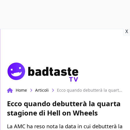
Recensioni
Format video
Marvel
Netflix
Disney+
Prime
X
TV
Home
Articoli
Ecco quando debutterà la quarta stagione di Hell on Wheels
Ecco quando debutterà la quarta
stagione di Hell on Wheels
La AMC ha reso nota la data in cui debutterà la