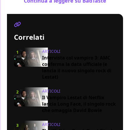
Continua a leggere su BadTaste
Correlati
ARTICOLI
1
Intervista col vampiro 3: AMC
conferma la data ufficiale (e
lancia il nuovo singolo rock di
Lestat)
ARTICOLI
2
Il Vampiro Lestat di Netflix
lancia Long Face, il singolo rock
che omaggia David Bowie
ARTICOLI
3