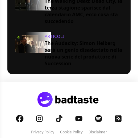
The Walking Dead: Dead City, la
terza stagione sparisce dal
calendario AMC, ecco cosa sta
succedendo
ARTICOLI
4
The Audacity: Simon Helberg
sarà un genio disadattato nella
nuova serie del produttore di
Succession
Privacy Policy
Cookie Policy
Disclaimer