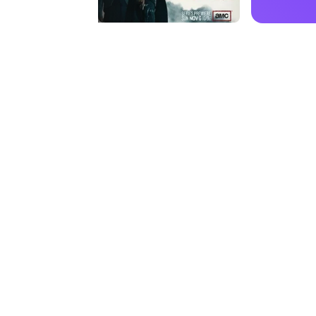
 nuove serie dagli
conda stagione di Hell