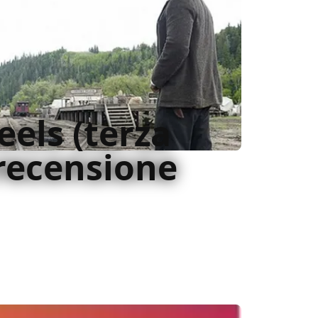
eels (terza
 recensione
n della AMC, che si mantiente coerente