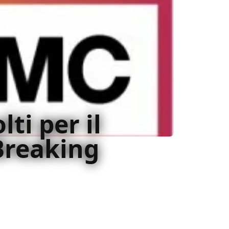
ti per il
 Breaking
Breaking Bad ma anche Low winter sun e
colti