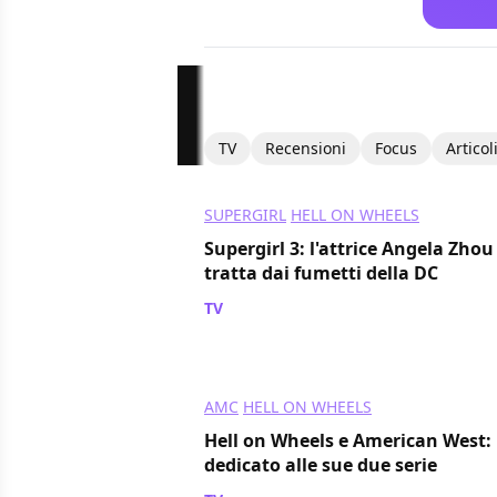
TV
Recensioni
Focus
Articol
SUPERGIRL
HELL ON WHEELS
Supergirl 3: l'attrice Angela Zhou 
tratta dai fumetti della DC
TV
/ 24 feb 2018
AMC
HELL ON WHEELS
Hell on Wheels e American West:
dedicato alle sue due serie