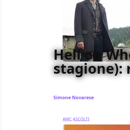
Hell on Wh
stagione):
Buona terza stagione per il wester
con il percorso tracciato finora
Simone Novarese
/ 08 ott 2013
AMC
ASCOLTI