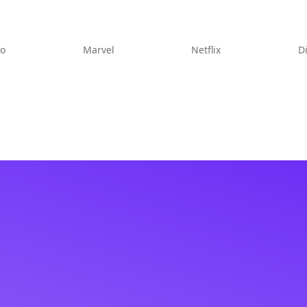
eo
Marvel
Netflix
D