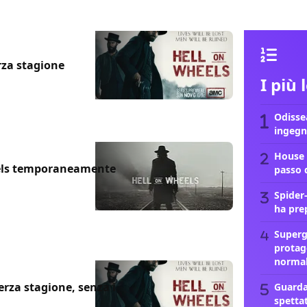
rza stagione
I più 
Odissea
ingegn
House 
eels temporaneamente
passo 
Spider
ha pre
Supergi
protag
norma
erza stagione, senza i
Guarda
spetta