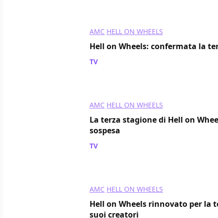
AMC
HELL ON WHEELS
Hell on Wheels: confermata la te
TV
/ 13 dic 2012
AMC
HELL ON WHEELS
La terza stagione di Hell on Wh
sospesa
TV
/ 02 nov 2012
AMC
HELL ON WHEELS
Hell on Wheels rinnovato per la t
suoi creatori