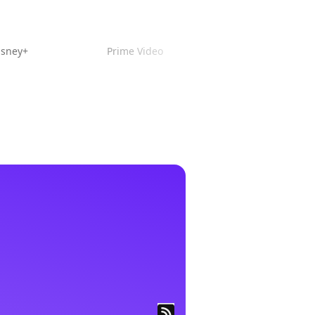
isney+
Prime Video