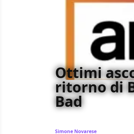
Ottimi ascol
ritorno di
Bad
Gli show della AMC, non soltanto 
Hell on wheels, registrano buoni as
Simone Novarese
/ 13 ago 2013