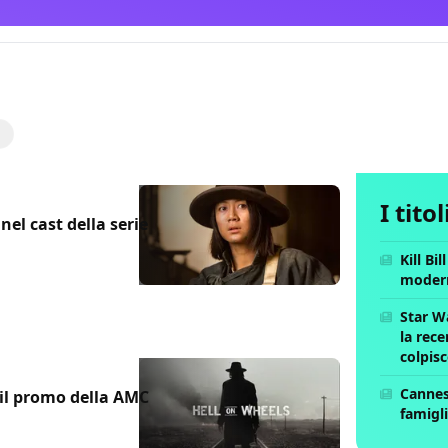
i
I tito
nel cast della serie
Kill Bi
moder
Star W
la rece
colpis
Cannes 
 il promo della AMC
famigli