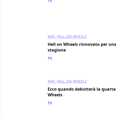
TV
/ 01 mag 2016
AMC
HELL ON WHEELS
Hell on Wheels rinnovato per una
stagione
TV
/ 08 nov 2014
AMC
HELL ON WHEELS
Ecco quando debutterà la quarta 
Wheels
TV
/ 16 giu 2014