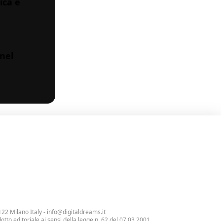
ica e
nel
122 Milano Italy -
info@digitaldreams.it
tto editoriale ai sensi della legge n. 62 del 07.03.2001