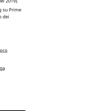
el 2019).
ng su Prime
o dei
ioco
aga