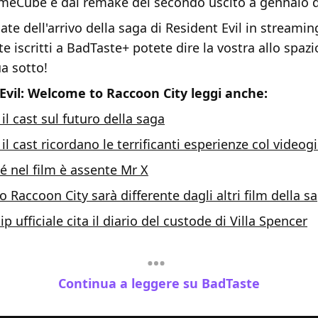
eCube e dal remake del secondo uscito a gennaio d
te dell'arrivo della saga di Resident Evil in streami
te iscritti a BadTaste+ potete dire la vostra allo spazi
a sotto!
Evil: Welcome to Raccoon City leggi anche:
e il cast sul futuro della saga
e il cast ricordano le terrificanti esperienze col videog
é nel film è assente Mr X
Raccoon City sarà differente dagli altri film della s
ip ufficiale cita il diario del custode di Villa Spencer
Continua a leggere su BadTaste