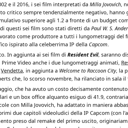
2002 e il 2016, i sei film interpretati da
Milla Jovovich
, 
o critico sempre tendenzialmente negativo, hanno 
mulativo superiore agli 1.2 a fronte di un budget co
di questi sei film sono stati diretti da
Paul W. S. Ande
orato come produttore a tutti i lungometraggi del f
co ispirato alla celeberrima IP della
Capcom
.
o. In aggiunta ai sei film di
Resident Evil
, saranno di
 Prime Video anche i due lungometraggi animati,
Re
e
Vendetta
, in aggiunta a
Welcome to Raccoon City
, la 
rts che, lo scorso novembre, ha rilanciato in sala il 
aggio, che ha avuto un costo decisamente contenuto 
llari e un box office alquanto esiguo di 41.9, contrar
licole con Milla Jovovich, ha adattato in maniera abba
primi due capitoli videoludici della IP Capcom (con l'
ento preso dal remake del primo uscito, originariam