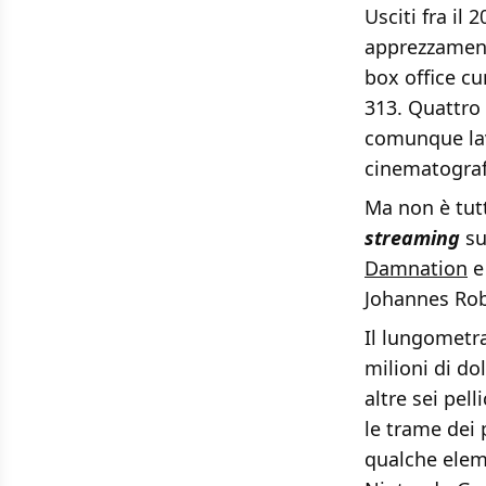
Usciti fra il 
apprezzament
box office cu
313. Quattro 
comunque lav
cinematografi
Ma non è tutt
streaming
su
Damnation
Johannes Robe
Il lungometr
milioni di do
altre sei pel
le trame dei 
qualche elem