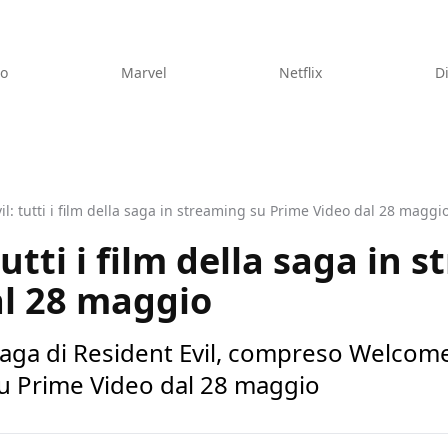
eo
Marvel
Netflix
D
il: tutti i film della saga in streaming su Prime Video dal 28 maggi
tutti i film della saga in 
al 28 maggio
a saga di Resident Evil, compreso Welcom
u Prime Video dal 28 maggio