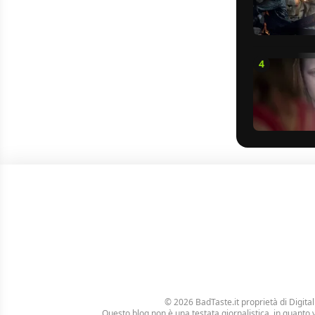
4
© 2026 BadTaste.it proprietà di
Digital
Questo blog non è una testata giornalistica, in quanto 