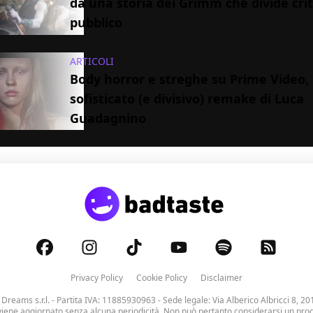
da una storia dei Grimm che divide crit
pubblico
ARTICOLI
Body horror e streghe su Prime Video, 
sofisticato (e divisivo) remake di Luca
Guadagnino
Privacy Policy
Cookie Policy
Disclaimer
 Dreams s.r.l.
- Partita IVA: 11885930963 - Sede legale: Via Alberico Albricci 8, 20
viene aggiornato senza alcuna periodicità. Non può pertanto considerarsi un prodo