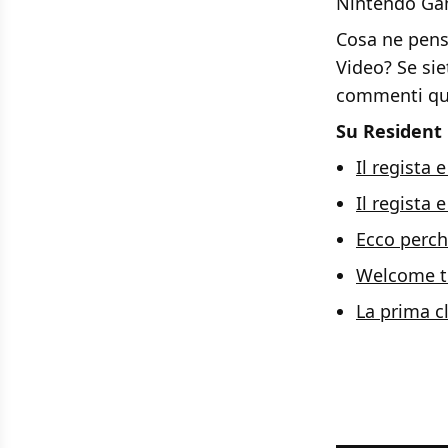
Nintendo Gam
Cosa ne pensa
Video? Se sie
commenti qu
Su Resident 
Il regista 
Il regista 
Ecco perch
Welcome to 
La prima cl