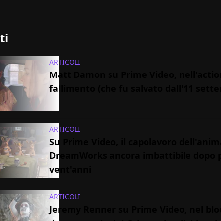
ti
ARTICOLI
Matt Damon su Prime Video, nell'action
fallimento (che fu salvato dall'11 sett
ARTICOLI
Su Prime Video, il capolavoro dell'ani
DreamWorks ancora imbattibile dopo p
vent'anni
ARTICOLI
Jeremy Renner su Prime Video, nel blo