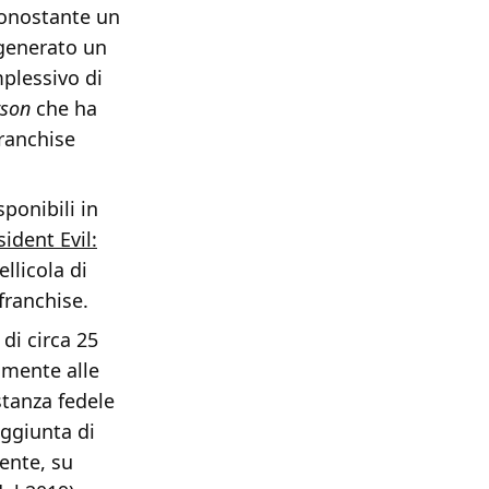
nonostante un
generato un
mplessivo di
rson
che ha
ranchise
sponibili in
sident Evil:
pellicola di
franchise.
di circa 25
iamente alle
stanza fedele
aggiunta di
ente, su