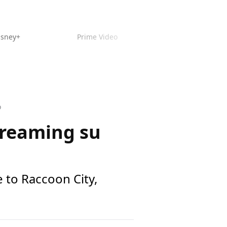
isney+
Prime Video
o
streaming su
e to Raccoon City,