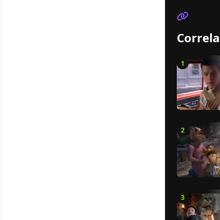
Correla
1
2
3