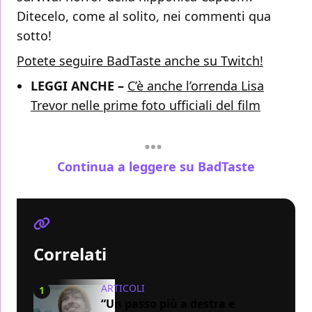
Ditecelo, come al solito, nei commenti qua
sotto!
Potete seguire BadTaste anche su Twitch!
LEGGI ANCHE –
C’è anche l’orrenda Lisa
Trevor nelle prime foto ufficiali del film
Continua a leggere su BadTaste
Correlati
ARTICOLI
1
“Un passo più a destra e