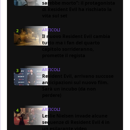
sarebbe morto”: il protagonista
di Resident Evil ha rischiato la
vita sul set
ARTICOLI
2
Il nuovo Resident Evil cambia
tutto ma i fan del quarto
capitolo sorrideranno,
promette il regista
ARTICOLI
3
Resident Evil, arrivano succose
anticipazioni sul nuovo film.
Sarà un incubo (da non
perdere)
ARTICOLI
4
Leslie Nielsen invade alcune
sequenze di Resident Evil 4 in
un esilarante video