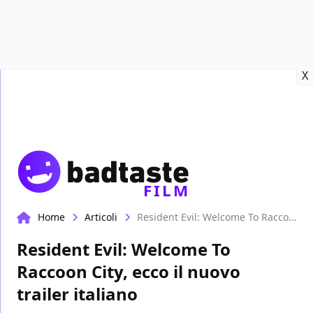
Recensioni
Format video
Marvel
Netflix
Disney+
Prime
X
FILM
Home
Articoli
Resident Evil: Welcome To Raccoon City, ecco il nuovo trailer italiano
Resident Evil: Welcome To
Raccoon City, ecco il nuovo
trailer italiano