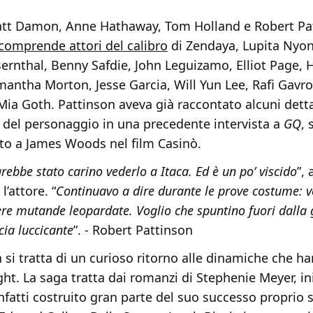
tt Damon, Anne Hathaway, Tom Holland e Robert Pa
 comprende attori del calibro
di Zendaya, Lupita Nyong
ernthal, Benny Safdie, John Leguizamo, Elliot Page, 
amantha Morton, Jesse Garcia, Will Yun Lee, Rafi Gavro
ia Goth. Pattinson aveva già raccontato alcuni detta
 del personaggio in una precedente intervista a
GQ
,
ato a James Woods nel film Casinò.
rebbe stato carino vederlo a Itaca. Ed è un po’ viscido
”,
l’attore. “
Continuavo a dire durante le prove costume: v
re mutande leopardate. Voglio che spuntino fuori dalla
ccia luccicante
”. - Robert Pattinson
 si tratta di un curioso ritorno alle dinamiche che h
ght. La saga tratta dai romanzi di Stephenie Meyer, ini
nfatti costruito gran parte del suo successo proprio s