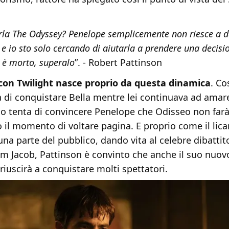
rla The Odyssey? Penelope semplicemente non riesce a de
e io sto solo cercando di aiutarla a prendere una decisi
i è morto, superalo
”. - Robert Pattinson
con Twilight nasce proprio da questa dinamica
. Co
a di conquistare Bella mentre lei continuava ad amar
o tenta di convincere Penelope che Odisseo non farà 
o il momento di voltare pagina. E proprio come il lic
na parte del pubblico, dando vita al celebre dibatti
m Jacob, Pattinson è convinto che anche il suo nuov
iuscirà a conquistare molti spettatori.