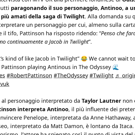
tutti
paragonando il suo personaggio, Antinoo, a u
 più amati della saga di Twilight
. Alla domanda su 
terpretare un personaggio per cui, almeno sulla cart
 il tifo, Pattinson ha risposto ridendo: “
Penso che fara
ono continuamente a Jacob in Twilight
”.
t’s kind of like Jacob in Twilight” 😂 We cannot wait t
 Pattinson playing Antinous in The Odyssey 🌊
es
#RobertPattinson
#TheOdyssey
#Twilight
♬ origi
tvuk
o al personaggio interpretato da
Taylor Lautner
non è
tinson interpreta Antinoo
, il più influente dei pret
onvincere Penelope, interpretata da Anne Hathaway, 
eo, interpretato da Matt Damon, è lontano da Itaca. 
ismo, l’attore ha spiegato così il punto di vista del