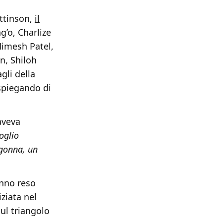
ttinson,
il
’o, Charlize
Himesh Patel,
n, Shiloh
gli della
 spiegando di
 aveva
oglio
 gonna, un
anno reso
ziata nel
ul triangolo