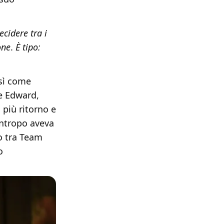
cidere tra i
one
.
È tipo:
sì come
e Edward,
più ritorno e
antropo aveva
to tra Team
o