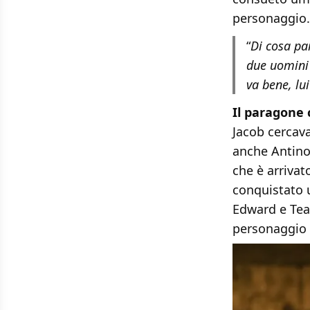
personaggio.
“
Di cosa pa
due uomini 
va bene, lu
Il paragone 
Jacob cercav
anche Antino
che è arrivat
conquistato u
Edward e Tea
personaggio r