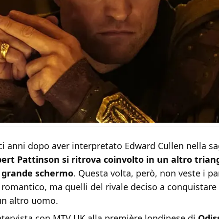
i anni dopo aver interpretato Edward Cullen nella sa
ert Pattinson si ritrova coinvolto in un altro trian
 grande schermo
. Questa volta, però, non veste i pa
 romantico, ma quelli del rivale deciso a conquistar
un altro uomo.
ntervista con MTV UK alla première londinese di
Odis