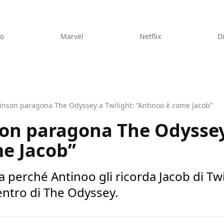
eo
Marvel
Netflix
D
tinson paragona The Odyssey a Twilight: “Antinoo è come Jacob”
on paragona The Odyssey 
me Jacob”
 perché Antinoo gli ricorda Jacob di Twi
entro di The Odyssey.