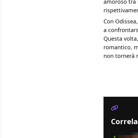
amoroso tra E
rispettivamen
Con Odissea
a confrontars
Questa volta,
romantico, m
non tornerà 
Correla
1