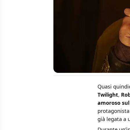
Quasi quindic
Twilight
,
Rob
amoroso sul
protagonista
già legata a 
Durante un’i