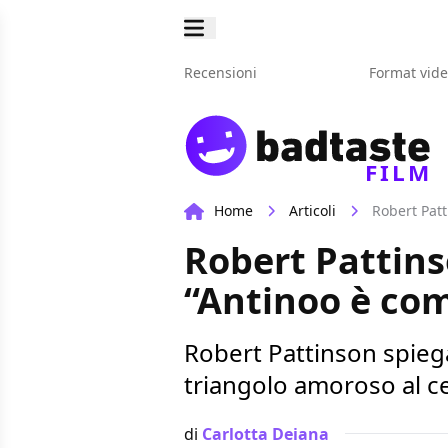
Recensioni
Format vid
FILM
Home
Articoli
Robert Pat
Robert Pattins
“Antinoo è co
Robert Pattinson spiega
triangolo amoroso al c
di
Carlotta Deiana