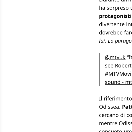
ha sorpreso 
protagonisti
divertente in
dovrebbe fare
lui. Lo parag
@mtvuk
“I
see Robert
#MTVMovi
sound - m
Il riferiment
Odissea,
Pat
cercano di c
mentre Odiss
consueto umor