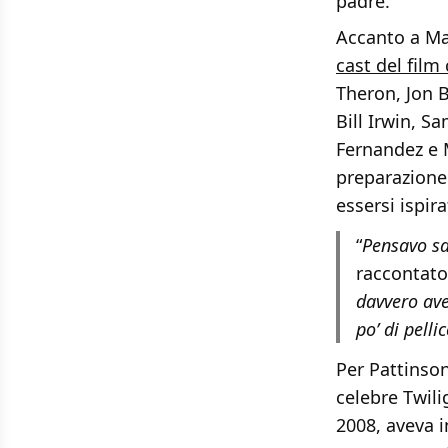
padre.
Accanto a Ma
cast del film
Theron, Jon B
Bill Irwin, S
Fernandez e M
preparazione
essersi ispir
“
Pensavo sa
raccontato 
davvero ave
po’ di pelli
Per Pattinson
celebre Twili
2008, aveva i