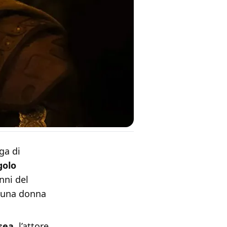
ga di
golo
nni del
e una donna
sea
, l’attore