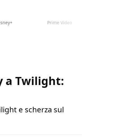
isney+
Prime Video
a Twilight:
light e scherza sul