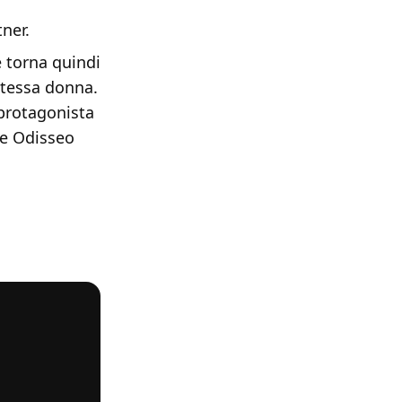
ner.
re torna quindi
stessa donna.
 protagonista
he Odisseo