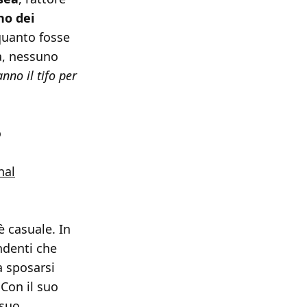
no dei
quanto fosse
a, nessuno
nno il tifo per
o
nal
 casuale. In
endenti che
a sposarsi
Con il suo
 suo