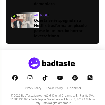
demoniaca
ARTICOLI
4
Questa serie spagnola su
Netflix trasforma un piccolo
paese in un incubo horror
lovecraftiano
Privacy Policy
Cookie Policy
Disclaimer
© 2026 BadTaste.it proprietà di
Digital Dreams s.r.l.
- Partita IVA:
11885930963 - Sede legale: Via Alberico Albricci 8, 20122 Milano
Italy -
info@digitaldreams.it