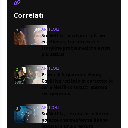
Correlati
ARTICOLI
1
Su Netflix, la sitcom cult per
eccellenza, tra successo e
storyline problematiche e non
più attuali
ARTICOLI
2
Prima di Superman, Henry
Cavill ha recitato in corsetto: la
serie Netflix che tutti stanno
recuperando
ARTICOLI
3
Su Netflix, c'è una serie horror
polacca che trasforma Babbo
Natale in una creatura