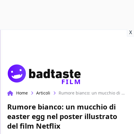
Recensioni
Format video
Marvel
Netflix
Disney+
Prime
X
FILM
Home
Articoli
Rumore bianco: un mucchio di easter egg nel poster illustrato del film Netflix
Rumore bianco: un mucchio di
easter egg nel poster illustrato
del film Netflix