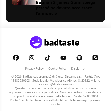
Batman 2, James Gunn spiega
perché ha dovuto accelerare
l'annuncio
Privacy Policy
Cookie Policy
Disclaimer
© 2026 BadTaste.it proprietà di
Digital Dreams s.r.l.
- Partita IVA:
11885930963 - Sede legale: Via Alberico Albricci 8, 20122 Milano
Italy -
info@digitaldreams.it
Questo blog non è una testata giornalistica, in quanto viene
aggiornato senza alcuna periodicità. Non può pertanto considerarsi
un prodotto editoriale ai sensi della legge n. 62 del 07.03.2001
Photo Credits: l’editore ha i diritti di utilizzo delle immagini presenti
sul sito.