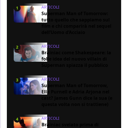
ARTICOLI
1
Superman Man of Tomorrow:
tutto quello che sappiamo sul
film e chi comparirà nel sequel
dell’Uomo d’Acciaio
ARTICOLI
2
Brainiac come Shakespeare: la
folle idea del nuovo villain di
Superman spiazza il pubblico
ARTICOLI
3
Superman Man of Tomorrow,
Ella Purnell e Adria Arjona nel
cast? James Gunn dice la sua (e
questa volta non si trattiene)
ARTICOLI
4
Brainiac svelato prima di