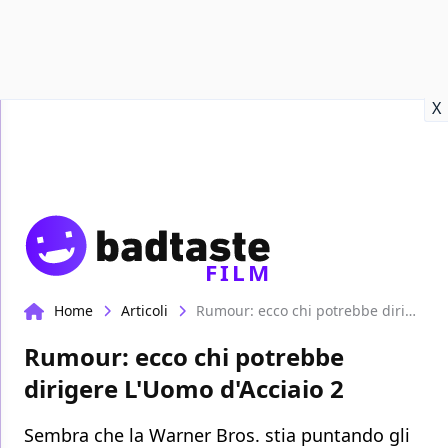
Recensioni
Format video
Marvel
Netflix
Disney+
Prime
X
FILM
Home
Articoli
Rumour: ecco chi potrebbe dirigere L'Uomo d'Acciaio 2
Rumour: ecco chi potrebbe
dirigere L'Uomo d'Acciaio 2
Sembra che la Warner Bros. stia puntando gli