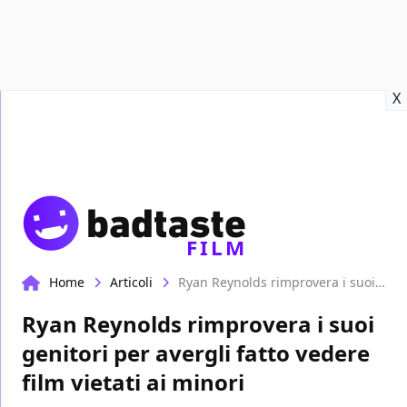
Recensioni
Format video
Marvel
Netflix
Disney+
Prime
X
FILM
Home
Articoli
Ryan Reynolds rimprovera i suoi genitori per avergli fatto vedere film vietati ai minori
Ryan Reynolds rimprovera i suoi
genitori per avergli fatto vedere
film vietati ai minori