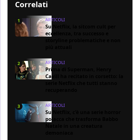
Correlati
ARTICOLI
1
Su Netflix, la sitcom cult per
eccellenza, tra successo e
storyline problematiche e non
più attuali
ARTICOLI
2
Prima di Superman, Henry
Cavill ha recitato in corsetto: la
serie Netflix che tutti stanno
recuperando
ARTICOLI
3
Su Netflix, c'è una serie horror
polacca che trasforma Babbo
Natale in una creatura
demoniaca