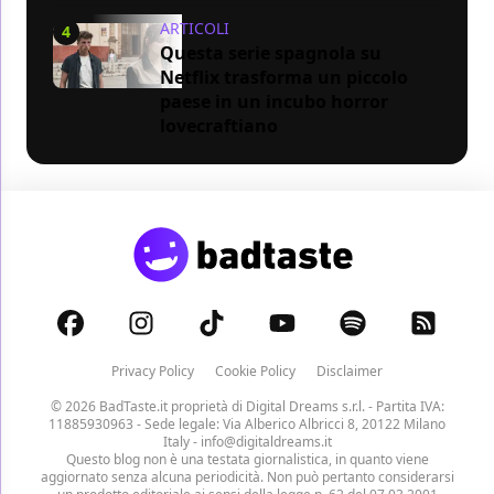
ARTICOLI
4
Questa serie spagnola su
Netflix trasforma un piccolo
paese in un incubo horror
lovecraftiano
Privacy Policy
Cookie Policy
Disclaimer
© 2026 BadTaste.it proprietà di
Digital Dreams s.r.l.
- Partita IVA:
11885930963 - Sede legale: Via Alberico Albricci 8, 20122 Milano
Italy -
info@digitaldreams.it
Questo blog non è una testata giornalistica, in quanto viene
aggiornato senza alcuna periodicità. Non può pertanto considerarsi