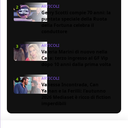
ARTICOLI
2
Gerry Scotti compie 70 anni: la
puntata speciale della Ruota
della Fortuna celebra il
conduttore
ARTICOLI
3
Valeria Marini di nuovo nella
Casa: terzo ingresso al GF Vip
dopo 10 anni dalla prima volta
ARTICOLI
4
Vanessa Incontrada, Can
Yaman e la Ferilli: l'autunno
2026 Mediaset è ricco di fiction
imperdibili