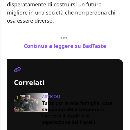
disperatamente di costruirsi un futuro
migliore in una società che non perdona chi
osa essere diverso.
Continua a leggere su BadTaste
Correlati
ARTICOLI
1
Tutto per la mia famiglia, cosa
sappiamo della stagione 2:
l'arresto di Kadir e la
separazione dei fratelli