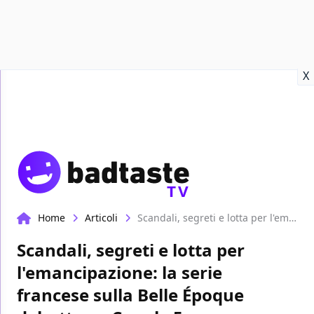
Recensioni
Format video
Marvel
Netflix
Disney+
Prime
X
TV
Home
Articoli
Scandali, segreti e lotta per l'emancipazione: la serie francese sulla Belle Époque debutta su Canale 5
Scandali, segreti e lotta per
l'emancipazione: la serie
francese sulla Belle Époque