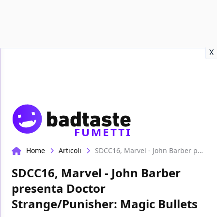
Recensioni
Format video
Marvel
Netflix
Disney+
Prime
X
FUMETTI
Home
Articoli
SDCC16, Marvel - John Barber presenta Doctor Strange/Punisher: Magic Bullets
SDCC16, Marvel - John Barber
presenta Doctor
Strange/Punisher: Magic Bullets