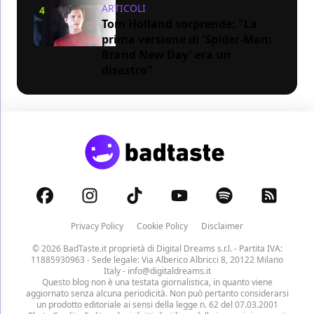
ARTICOLI
4
Tom Holland sorprende: "La
prima versione di 'Spider-Man:
Brand New Day' era un
disastro"
Privacy Policy
Cookie Policy
Disclaimer
© 2026 BadTaste.it proprietà di
Digital Dreams s.r.l.
- Partita IVA:
11885930963 - Sede legale: Via Alberico Albricci 8, 20122 Milano
Italy -
info@digitaldreams.it
Questo blog non è una testata giornalistica, in quanto viene
aggiornato senza alcuna periodicità. Non può pertanto considerarsi
un prodotto editoriale ai sensi della legge n. 62 del 07.03.2001