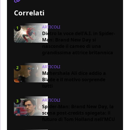
Correlati
ARTICOLI
1
Dietro la voce dell'A.I. in Spider-
Man: Brand New Day si
nasconde il cameo di una
grandissima attrice britannica
ARTICOLI
2
Mahershala Ali dice addio a
Blade e il motivo sorprende
tutti
ARTICOLI
3
Spider-Man: Brand New Day, la
scena post-credits spiegata: il
futuro di Tom Holland nell'MCU