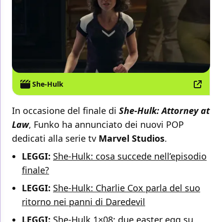
She-Hulk
In occasione del finale di
She-Hulk: Attorney at
Law
, Funko ha annunciato dei nuovi POP
dedicati alla serie tv
Marvel Studios
.
LEGGI:
She-Hulk: cosa succede nell’episodio
finale?
LEGGI:
She-Hulk: Charlie Cox parla del suo
ritorno nei panni di Daredevil
LEGGI:
She-Hulk 1×08: due easter egg su