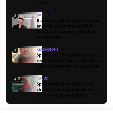
creator
ARTICOLI
2
Il diavolo veste Prada 2 domina
anche lo streaming: miglior
debutto dai tempi di Deadpool
& Wolverine
RECENSIONI
3
Spider-Man: Brand New Day, la
recensione: il ragno e New York
sono finalmente una cosa sola
FOCUS
4
Spider-Man: Brand New Day,
chi sono i personaggi del film e
le loro origini nei fumetti