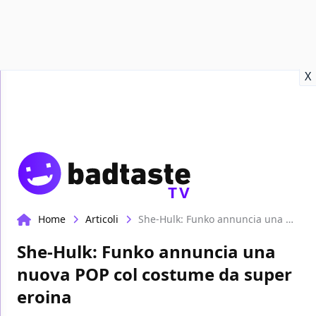
Recensioni
Format video
Marvel
Netflix
Disney+
Prime
X
TV
Home
Articoli
She-Hulk: Funko annuncia una nuova POP col costume da super eroina
She-Hulk: Funko annuncia una
nuova POP col costume da super
eroina