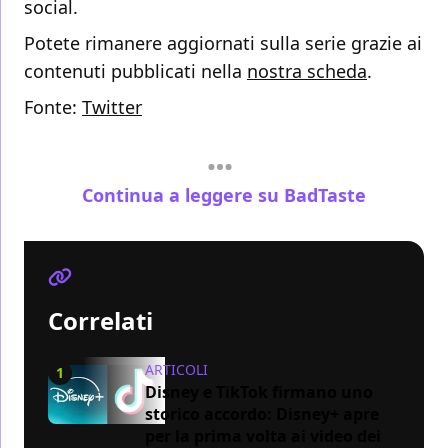
social.
Potete rimanere aggiornati sulla serie grazie ai
contenuti pubblicati nella
nostra scheda
.
Fonte:
Twitter
Continua a leggere su BadTaste
Correlati
ARTICOLI
1
Disney e TikTok firmano uno
storico accordo: Disney+ apre
per la prima volta ai video dei