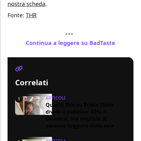
nostra scheda
.
Fonte:
THR
Continua a leggere su BadTaste
Correlati
ARTICOLI
1
Questo film su Prime Video
divide il pubblico: 83% di
consensi, ma migliaia di
persone fuggono dalla sala
ARTICOLI