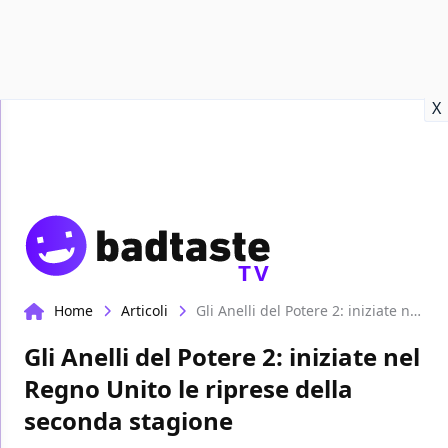
Recensioni
Format video
Marvel
Netflix
Disney+
Prime
X
TV
Home
Articoli
Gli Anelli del Potere 2: iniziate nel Regno Unito le riprese della seconda stagione
Gli Anelli del Potere 2: iniziate nel
Regno Unito le riprese della
seconda stagione