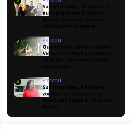
2
Su Prime Video, c'è una serie
australiana con il 100% su
Rotten Tomatoes che devi
assolutamente vedere
ARTICOLI
3
Questa serie biblica su Prime
Video ha il 97% di gradimento
su Rotten Tomatoes (e batte
Succession)
ARTICOLI
4
Su Prime Video, il K-drama
zombie che devi vedere in
attesa dell'uscita di All Us Are
Dead 2