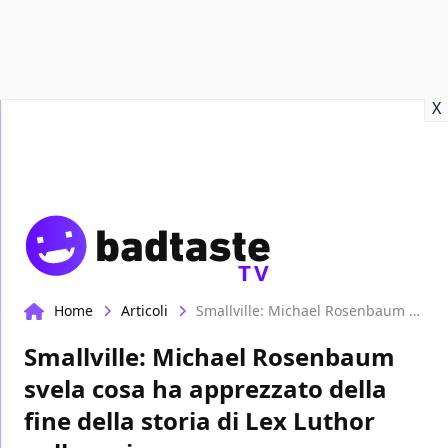
Recensioni
Format video
Marvel
Netflix
Disney+
Prime
X
TV
Home
Articoli
Smallville: Michael Rosenbaum svela cosa ha apprezzato della fine della storia di Lex Luthor nella serie
Smallville: Michael Rosenbaum
svela cosa ha apprezzato della
fine della storia di Lex Luthor