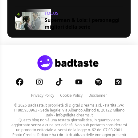
FOCUS
4
Superman & Lois: i personaggi
migliori della serie
Privacy Policy
Cookie Policy
Disclaimer
© 2026 BadTaste.it proprietà di
Digital Dreams s.r.l.
- Partita IVA:
11885930963 - Sede legale: Via Alberico Albricci 8, 20122 Milano
Italy -
info@digitaldreams.it
Questo blog non è una testata giornalistica, in quanto viene
aggiornato senza alcuna periodicità. Non può pertanto considerarsi
un prodotto editoriale ai sensi della legge n. 62 del 07.03.2001
Photo Credits: l’editore ha i diritti di utilizzo delle immagini presenti