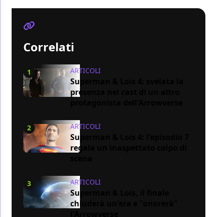
Correlati
ARTICOLI
1
Superman & Lois 4: svelata la
presenza nel cast di un altro
protagonista dell'Arrowverse
ARTICOLI
2
Superman & Lois 4: l'episodio 7
regala un inaspettato colpo di
scena
ARTICOLI
3
Superman & Lois, il finale
chiuderà un'era e "onorerà"
l'Arrowverse